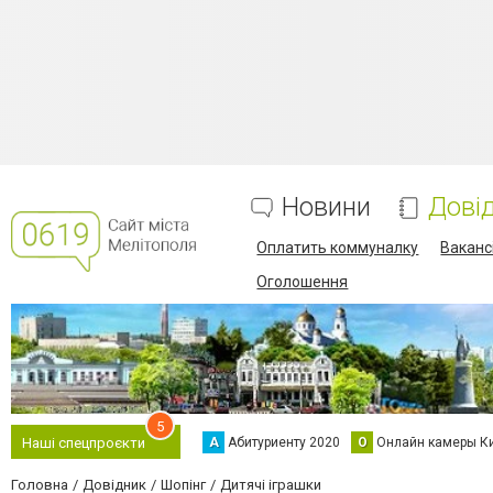
Новини
Дові
Оплатить коммуналку
Вакансі
Оголошення
5
А
Абитуриенту 2020
О
Онлайн камеры К
Наші спецпроєкти
Головна
Довідник
Шопінг
Дитячі іграшки