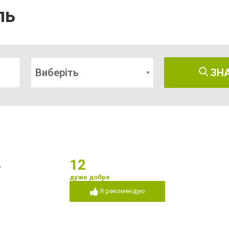
ль
Виберіть
ЗН
"
12
дуже добре
Я рекомендую