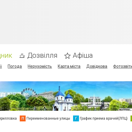
дник
Дозвілля
Афіша
ї
Погода
Нерухомість
Карта міста
Довідкова
Фотозвіт
ирилловка
П
Переименованные улицы
Г
График приема врачей(ЛПЦ)