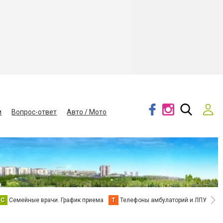
и
Вопрос-ответ
Авто / Мото
С
Семейные врачи. График приема
Т
Телефоны амбулаторий и ЛПУ
В