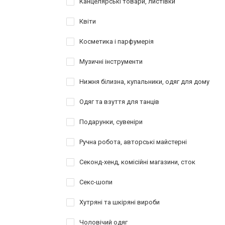
Канцелярські товари, листівки
Квіти
Косметика і парфумерія
Музичні інструменти
Нижня білизна, купальники, одяг для дому
Одяг та взуття для танців
Подарунки, сувеніри
Ручна робота, авторські майстерні
Секонд-хенд, комісійні магазини, сток
Секс-шопи
Хутряні та шкіряні вироби
Чоловічий одяг