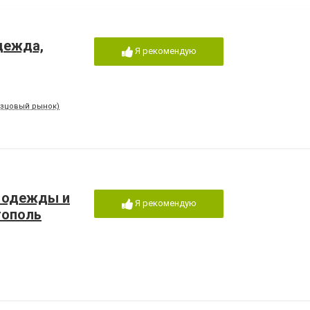
дежда,
Я рекомендую
разцовый рынок)
й одежды и
Я рекомендую
тополь