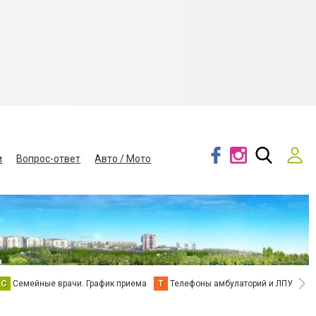
и
Вопрос-ответ
Авто / Мото
С
Семейные врачи. График приема
Т
Телефоны амбулаторий и ЛПУ
В