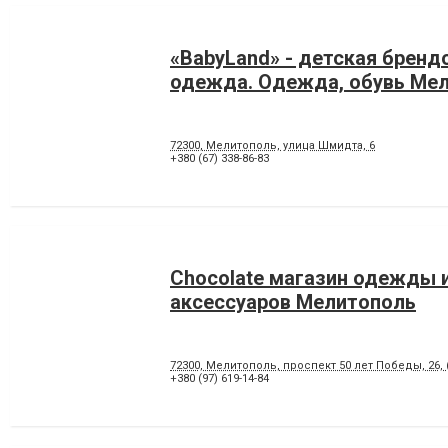
«BabyLand» - детская бренд
одежда. Одежда, обувь Ме
72300, Мелитополь, улица Шмидта, 6
+380 (67) 338-86-83
Chocolate магазин одежды 
аксессуаров Мелитополь
72300, Мелитополь, проспект 50 лет Победы, 26, 
+380 (97) 619-14-84