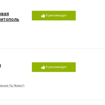
овая
Я рекомендую
литополь
и
Я рекомендую
(возле ТЦ "Алекс")