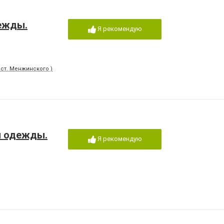
дежды.
Я рекомендую
ост. Менжинского )
й одежды.
Я рекомендую