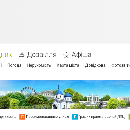
дник
Дозвілля
Афіша
ї
Погода
Нерухомість
Карта міста
Довідкова
Фотозвіт
ирилловка
П
Переименованные улицы
Г
График приема врачей(ЛПЦ)