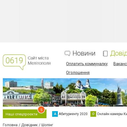
Новини
Дові
Оплатить коммуналку
Вакансі
Оголошення
5
А
Абитуриенту 2020
О
Онлайн камеры К
Наші спецпроєкти
Головна
Довідник
Шопінг