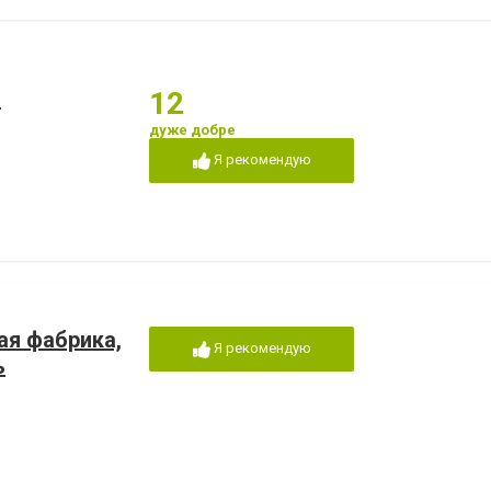
"
12
дуже добре
Я рекомендую
я фабрика,
Я рекомендую
ь