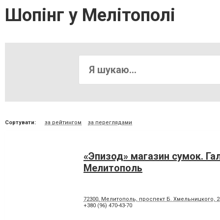
Шопінг у Мелітополі
Сортувати:
за рейтингом
за переглядами
«Эпизод» магазин сумок. Га
Мелитополь
72300, Мелитополь, проспект Б. Хмельницкого, 2
+380 (96) 470-43-70