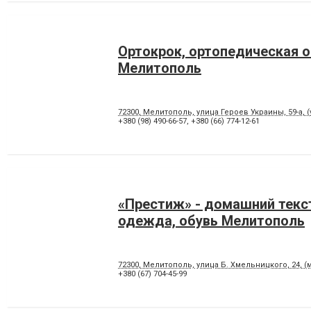
Ортокрок, ортопедическая 
Мелитополь
72300, Мелитополь, улица Героев Украины, 59-а, (
+380 (98) 490-66-57
,
+380 (66) 774-12-61
«Престиж» - домашний текс
одежда, обувь Мелитополь
72300, Мелитополь, улица Б. Хмельницкого, 24, (
+380 (67) 704-45-99