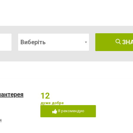
Виберіть
ЗН
лантерея
12
дуже добре
Я рекомендую
4