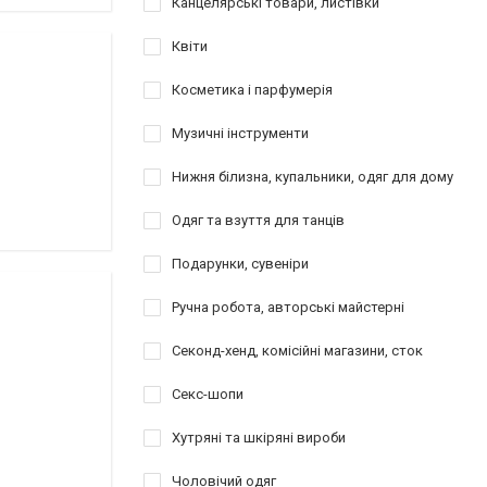
Канцелярські товари, листівки
Квіти
Косметика і парфумерія
Музичні інструменти
Нижня білизна, купальники, одяг для дому
Одяг та взуття для танців
Подарунки, сувеніри
Ручна робота, авторські майстерні
Секонд-хенд, комісійні магазини, сток
Секс-шопи
Хутряні та шкіряні вироби
Чоловічий одяг