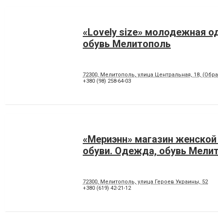
«Lovely size» молодежная о
обувь Мелитополь
72300, Мелитополь, улица Центральная, 18, (Об
+380 (98) 258-64-03
«Мериэнн» магазин женско
обуви. Одежда, обувь Мели
72300, Мелитополь, улица Героев Украины, 52
+380 (619) 42-21-12