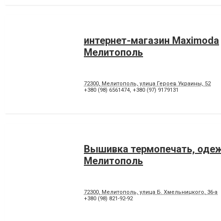
интернет-магазин Maximoda
Мелитополь
72300, Мелитополь, улица Героев Украины, 52
+380 (98) 6561474
,
+380 (97) 9179131
Вышивка термопечать, одеж
Мелитополь
72300, Мелитополь, улица Б. Хмельницкого, 36-а
+380 (98) 821-92-92