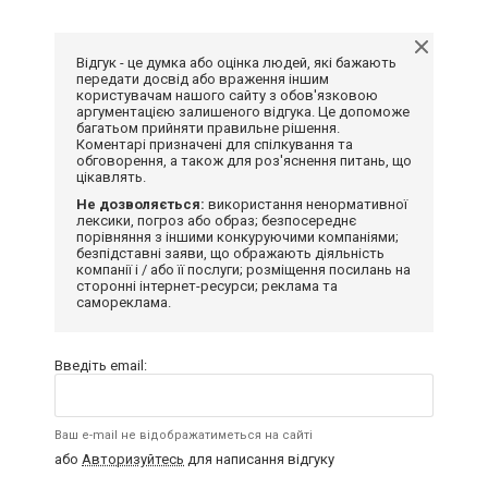
Відгук - це думка або оцінка людей, які бажають
передати досвід або враження іншим
користувачам нашого сайту з обов'язковою
аргументацією залишеного відгука. Це допоможе
багатьом прийняти правильне рішення.
Коментарі призначені для спілкування та
обговорення, а також для роз'яснення питань, що
цікавлять.
Не дозволяється:
використання ненормативної
лексики, погроз або образ; безпосереднє
порівняння з іншими конкуруючими компаніями;
безпідставні заяви, що ображають діяльність
компанії і / або її послуги; розміщення посилань на
сторонні інтернет-ресурси; реклама та
самореклама.
Введіть email:
Ваш e-mail не відображатиметься на сайті
або
Авторизуйтесь
для написання відгуку