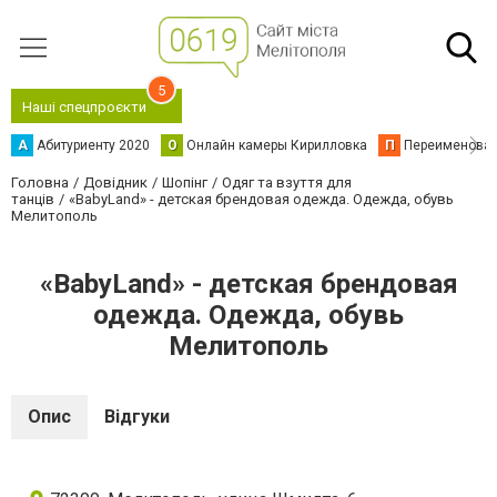
5
Наші спецпроєкти
А
Абитуриенту 2020
О
Онлайн камеры Кирилловка
П
Переименова
Головна
Довідник
Шопінг
Одяг та взуття для
танців
«BabyLand» - детская брендовая одежда. Одежда, обувь
Мелитополь
«BabyLand» - детская брендовая
одежда. Одежда, обувь
Мелитополь
Опис
Відгуки