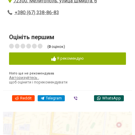
72300, Мелитополь, улица Шмидта, 6
+380 (67) 338-86-83
Оцініть першим
(
0
оцінок)
Я рекомендую
Ніхто ще не рекомендував
Авторизуйтесь
,
щоб оцінити і порекомендувати
Reddit
Telegram
Viber
WhatsApp