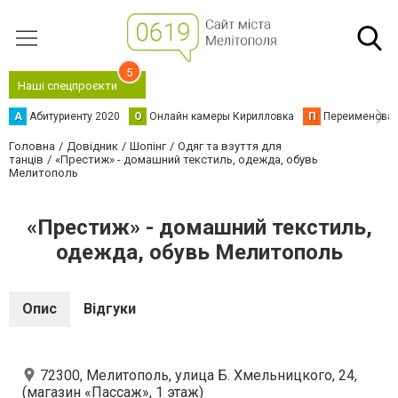
5
Наші спецпроєкти
А
Абитуриенту 2020
О
Онлайн камеры Кирилловка
П
Переименова
Головна
Довідник
Шопінг
Одяг та взуття для
танців
«Престиж» - домашний текстиль, одежда, обувь
Мелитополь
«Престиж» - домашний текстиль,
одежда, обувь Мелитополь
Опис
Відгуки
72300, Мелитополь, улица Б. Хмельницкого, 24,
(магазин «Пассаж», 1 этаж)