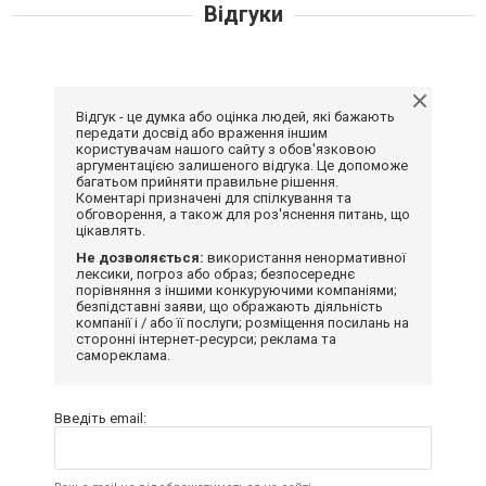
Відгуки
Відгук - це думка або оцінка людей, які бажають
передати досвід або враження іншим
користувачам нашого сайту з обов'язковою
аргументацією залишеного відгука. Це допоможе
багатьом прийняти правильне рішення.
Коментарі призначені для спілкування та
обговорення, а також для роз'яснення питань, що
цікавлять.
Не дозволяється:
використання ненормативної
лексики, погроз або образ; безпосереднє
порівняння з іншими конкуруючими компаніями;
безпідставні заяви, що ображають діяльність
компанії і / або її послуги; розміщення посилань на
сторонні інтернет-ресурси; реклама та
самореклама.
Введіть email: