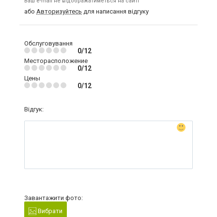
Ваш e-mail не відображатиметься на сайті
або
Авторизуйтесь
для написання відгуку
Обслуговування
0/12
Месторасположение
0/12
Цены
0/12
Відгук:
Завантажити фото:
Вибрати