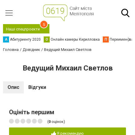
5
Наші спецпроєкти
А
Абитуриенту 2020
О
Онлайн камеры Кирилловка
П
Переименова
Головна
Довідник
Ведущий Михаил Светлов
Ведущий Михаил Светлов
Опис
Відгуки
Оцініть першим
(
0
оцінок)
Я рекомендую