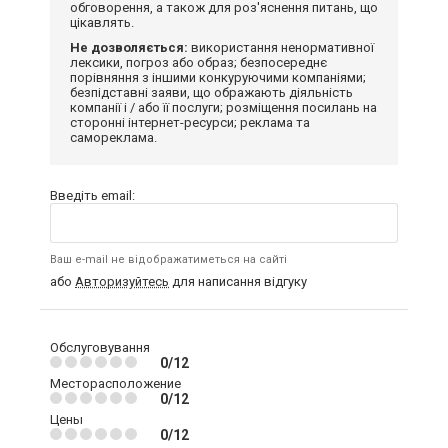
обговорення, а також для роз'яснення питань, що
цікавлять.
Не дозволяється:
використання ненормативної
лексики, погроз або образ; безпосереднє
порівняння з іншими конкуруючими компаніями;
безпідставні заяви, що ображають діяльність
компанії і / або її послуги; розміщення посилань на
сторонні інтернет-ресурси; реклама та
самореклама.
Введіть email:
Ваш e-mail не відображатиметься на сайті
або
Авторизуйтесь
для написання відгуку
Обслуговування
0/12
Месторасположение
0/12
Цены
0/12