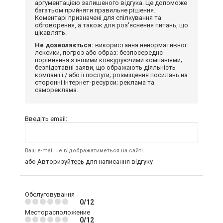
аргументацією залишеного відгука. Це допоможе
багатьом прийняти правильне рішення.
Коментарі призначені для спілкування та
обговорення, а також для роз'яснення питань, що
цікавлять.
Не дозволяється:
використання ненормативної
лексики, погроз або образ; безпосереднє
порівняння з іншими конкуруючими компаніями;
безпідставні заяви, що ображають діяльність
компанії і / або її послуги; розміщення посилань на
сторонні інтернет-ресурси; реклама та
самореклама.
Введіть email:
Ваш e-mail не відображатиметься на сайті
або
Авторизуйтесь
для написання відгуку
Обслуговування
0/12
Месторасположение
0/12