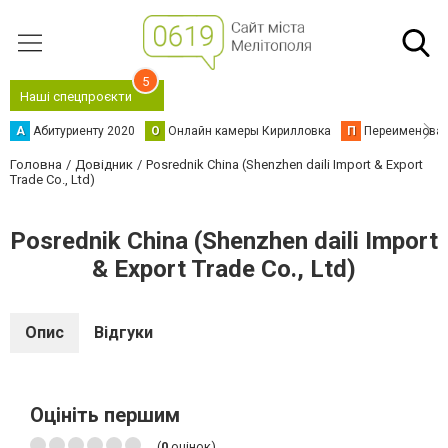
5
Наші спецпроєкти
А
Абитуриенту 2020
О
Онлайн камеры Кирилловка
П
Переименова
Головна
Довідник
Posrednik China (Shenzhen daili Import & Export
Trade Co., Ltd)
Posrednik China (Shenzhen daili Import
& Export Trade Co., Ltd)
Опис
Відгуки
Оцініть першим
(
0
оцінок)