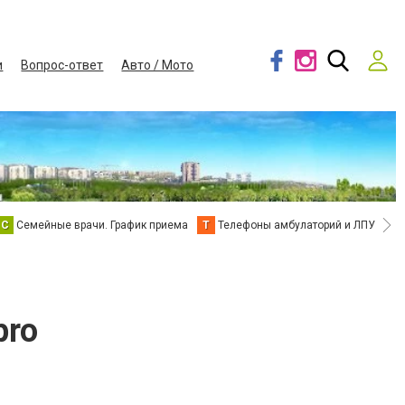
и
Вопрос-ответ
Авто / Мото
С
Семейные врачи. График приема
Т
Телефоны амбулаторий и ЛПУ
В
pro