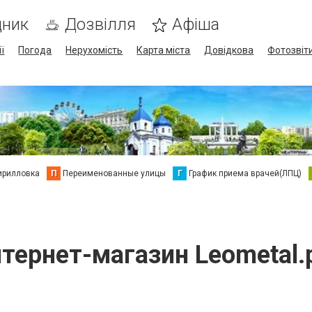
дник
Дозвілля
Афіша
ї
Погода
Нерухомість
Карта міста
Довідкова
Фотозвіт
ирилловка
П
Переименованные улицы
Г
График приема врачей(ЛПЦ)
тернет-магазин Leometal.