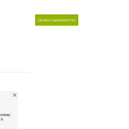
Це моє підприємство
ніями;
та