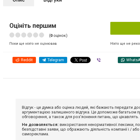
Оцініть першим
(
0
оцінок)
Ніхто ще не рек
Поки ще ніхто не оцінював
Reddit
Telegram
Viber
Whats
Відгук - це думка або оцінка людей, які бажають передати 
аргументацією залишеного відгука. Це допоможе багатьом пр
обговорення, а також для роз'яснення питань, що цікавлять.
Не дозволяється:
використання ненормативної лексики, по
безпідставні заяви, що ображають діяльність компанії і / або
самореклама.