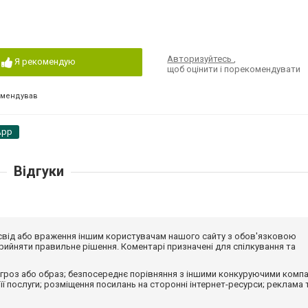
Авторизуйтесь
,
Я рекомендую
щоб оцінити і порекомендувати
омендував
App
Відгуки
досвід або враження іншим користувачам нашого сайту з обов'язковою
ийняти правильне рішення. Коментарі призначені для спілкування та
гроз або образ; безпосереднє порівняння з іншими конкуруючими компа
 її послуги; розміщення посилань на сторонні інтернет-ресурси; реклама 