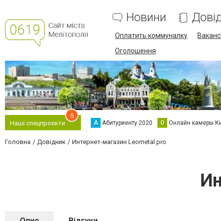
Новини
Дові
Оплатить коммуналку
Вакансі
Оголошення
5
А
Абитуриенту 2020
О
Онлайн камеры К
Наші спецпроєкти
Головна
Довідник
Интернет-магазин Leometal.pro
Ин
Опис
Відгуки