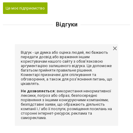
Це моє підприємство
Відгуки
Відгук - це думка або оцінка людей, які бажають
передати досвід або враження іншим
користувачам нашого сайту з обов'язковою
аргументацією залишеного відгука. Це допоможе
багатьом прийняти правильне рішення.
Коментарі призначені для спілкування та
обговорення, а також для роз'яснення питань, що
цікавлять.
Не дозволяється:
використання ненормативної
лексики, погроз або образ; безпосереднє
порівняння з іншими конкуруючими компаніями;
безпідставні заяви, що ображають діяльність
компанії і / або її послуги; розміщення посилань на
сторонні інтернет-ресурси; реклама та
самореклама.