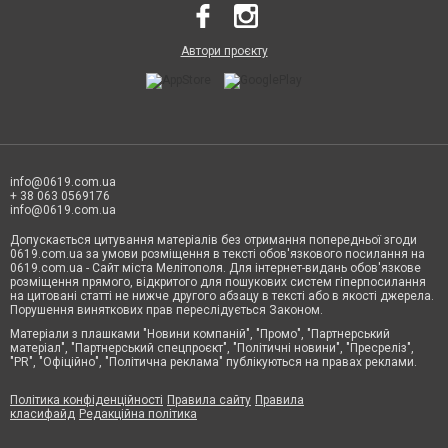
Автори проєкту
info@0619.com.ua
+ 38 063 0569176
info@0619.com.ua
Допускається цитування матеріалів без отримання попередньої згоди
0619.com.ua за умови розміщення в тексті обов'язкового посилання на
0619.com.ua - Сайт міста Мелітополя. Для інтернет-видань обов'язкове
розміщення прямого, відкритого для пошукових систем гіперпосилання
на цитовані статті не нижче другого абзацу в тексті або в якості джерела.
Порушення виняткових прав переслідується Законом.
Матеріали з плашками "Новини компаній", "Промо", "Партнерський
матеріал", "Партнерський спецпроєкт", "Політичні новини", "Пресреліз",
"PR", "Офіційно", "Політична реклама" публікуються на правах реклами.
Політика конфіденційності
Правила сайту
Правила
класифайд
Редакційна політика