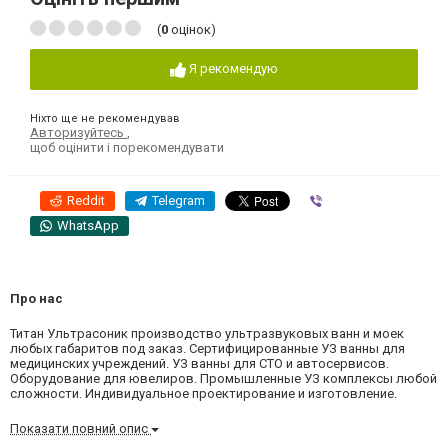
(
0
оцінок)
Я рекомендую
Ніхто ще не рекомендував
Авторизуйтесь
,
щоб оцінити і порекомендувати
Reddit
Telegram
Viber
WhatsApp
Про нас
Титан Ультрасоник производство ультразвуковых ванн и моек
любых габаритов под заказ. Сертифицированные УЗ ванны для
медицинских учреждений. УЗ ванны для СТО и автосервисов.
Оборудование для ювелиров. Промышленные УЗ комплексы любой
сложности. Индивидуальное проектирование и изготовление.
Показати повний опис