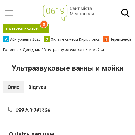
5
Наші спецпроєкти
А
Абитуриенту 2020
О
Онлайн камеры Кирилловка
П
Переименова
Головна
Довідник
Ультразвуковые ванны и мойки
Ультразвуковые ванны и мойки
Опис
Відгуки
+380676141234
Оцініть першим