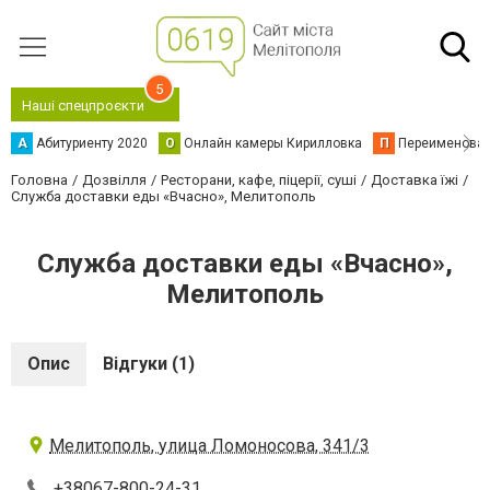
5
Наші спецпроєкти
А
Абитуриенту 2020
О
Онлайн камеры Кирилловка
П
Переименова
Головна
Дозвілля
Ресторани, кафе, піцерії, суші
Доставка їжі
Служба доставки еды «Вчасно», Мелитополь
Служба доставки еды «Вчасно»,
Мелитополь
Опис
Відгуки (1)
Мелитополь, улица Ломоносова, 341/3
+38067-800-24-31