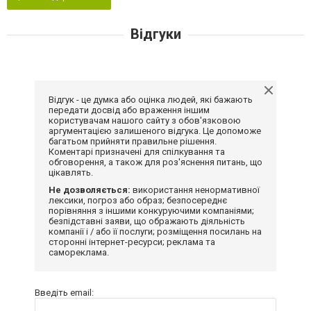
Відгуки
Відгук - це думка або оцінка людей, які бажають
передати досвід або враження іншим
користувачам нашого сайту з обов'язковою
аргументацією залишеного відгука. Це допоможе
багатьом прийняти правильне рішення.
Коментарі призначені для спілкування та
обговорення, а також для роз'яснення питань, що
цікавлять.
Не дозволяється:
використання ненормативної
лексики, погроз або образ; безпосереднє
порівняння з іншими конкуруючими компаніями;
безпідставні заяви, що ображають діяльність
компанії і / або її послуги; розміщення посилань на
сторонні інтернет-ресурси; реклама та
самореклама.
Введіть email: