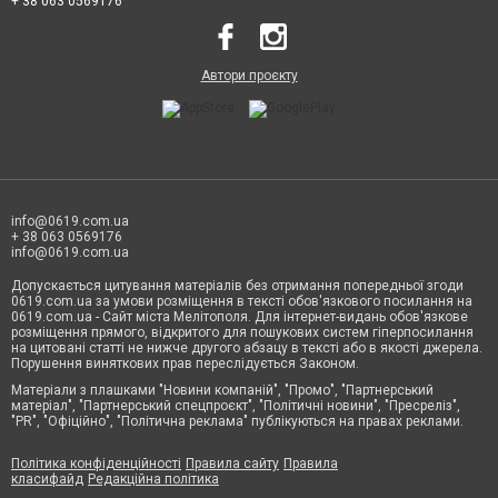
+ 38 063 0569176
Автори проєкту
info@0619.com.ua
+ 38 063 0569176
info@0619.com.ua
Допускається цитування матеріалів без отримання попередньої згоди
0619.com.ua за умови розміщення в тексті обов'язкового посилання на
0619.com.ua - Сайт міста Мелітополя. Для інтернет-видань обов'язкове
розміщення прямого, відкритого для пошукових систем гіперпосилання
на цитовані статті не нижче другого абзацу в тексті або в якості джерела.
Порушення виняткових прав переслідується Законом.
Матеріали з плашками "Новини компаній", "Промо", "Партнерський
матеріал", "Партнерський спецпроєкт", "Політичні новини", "Пресреліз",
"PR", "Офіційно", "Політична реклама" публікуються на правах реклами.
Політика конфіденційності
Правила сайту
Правила
класифайд
Редакційна політика