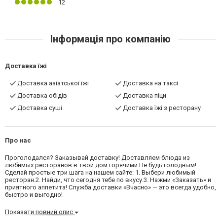
12
Інформація про компанію
Доставка їжі
Доставка азіатської їжі
Доставка на таксі
Доставка обідів
Доставка піци
Доставка суші
Доставка їжі з ресторану
Про нас
Проголодался? Заказывай доставку! Доставляем блюда из
любимых ресторанов в твой дом горячими.Не будь голодным!
Сделай простые три шага на нашем сайте: 1. Выбери любимый
ресторан.2. Найди, что сегодня тебе по вкусу.3. Нажми «Заказать» и
приятного аппетита! Служба доставки «Вчасно» — это всегда удобно,
быстро и выгодно!
Показати повний опис