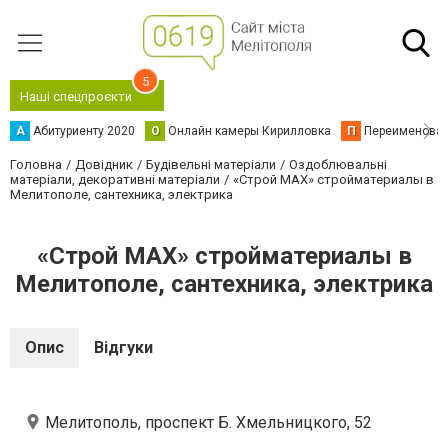
5
Наші спецпроєкти
А
Абитуриенту 2020
О
Онлайн камеры Кирилловка
П
Переименова
Головна
Довідник
Будівельні матеріали
Оздоблювальні
матеріали, декоративні матеріали
«Строй MAX» стройматериалы в
Мелитополе, сантехника, электрика
«Строй MAX» стройматериалы в
Мелитополе, сантехника, электрика
Опис
Відгуки
Мелитополь, проспект Б. Хмельницкого, 52