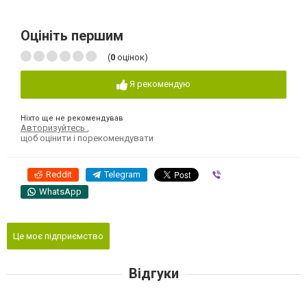
Оцініть першим
(
0
оцінок)
Я рекомендую
Ніхто ще не рекомендував
Авторизуйтесь
,
щоб оцінити і порекомендувати
Reddit
Telegram
Viber
WhatsApp
Це моє підприємство
Відгуки