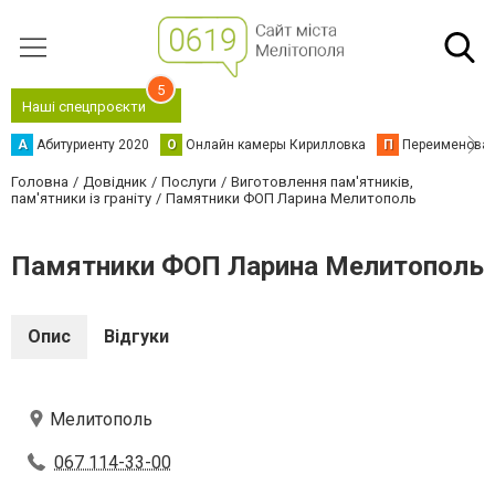
5
Наші спецпроєкти
А
Абитуриенту 2020
О
Онлайн камеры Кирилловка
П
Переименова
Головна
Довідник
Послуги
Виготовлення пам'ятників,
пам'ятники із граніту
Памятники ФОП Ларина Мелитополь
Памятники ФОП Ларина Мелитополь
Опис
Відгуки
Мелитополь
067 114-33-00