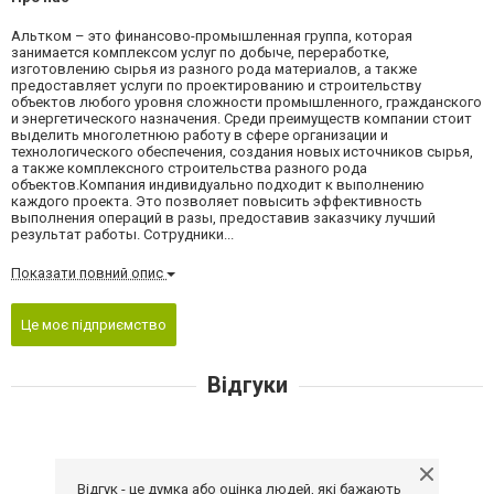
Альтком – это финансово-промышленная группа, которая
занимается комплексом услуг по добыче, переработке,
изготовлению сырья из разного рода материалов, а также
предоставляет услуги по проектированию и строительству
объектов любого уровня сложности промышленного, гражданского
и энергетического назначения. Среди преимуществ компании стоит
выделить многолетнюю работу в сфере организации и
технологического обеспечения, создания новых источников сырья,
а также комплексного строительства разного рода
объектов.Компания индивидуально подходит к выполнению
каждого проекта. Это позволяет повысить эффективность
выполнения операций в разы, предоставив заказчику лучший
результат работы. Сотрудники...
Показати повний опис
Це моє підприємство
Відгуки
Відгук - це думка або оцінка людей, які бажають