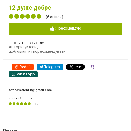
12
дуже добре
(
6
оцінок)
Я рекомендую
1 людина рекомендує
Авторизуйтесь
,
щоб оцінити і порекомендувати
Reddit
Telegram
Viber
WhatsApp
altcomvalentin@gmail.com
Достойно платят
12
Про нас