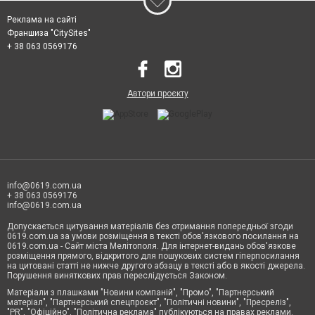
Реклама на сайті
Франшиза "CitySites"
+ 38 063 0569176
Автори проєкту
info@0619.com.ua
+ 38 063 0569176
info@0619.com.ua
Допускається цитування матеріалів без отримання попередньої згоди
0619.com.ua за умови розміщення в тексті обов'язкового посилання на
0619.com.ua - Сайт міста Мелітополя. Для інтернет-видань обов'язкове
розміщення прямого, відкритого для пошукових систем гіперпосилання
на цитовані статті не нижче другого абзацу в тексті або в якості джерела.
Порушення виняткових прав переслідується Законом.
Матеріали з плашками "Новини компаній", "Промо", "Партнерський
матеріал", "Партнерський спецпроєкт", "Політичні новини", "Пресреліз",
"PR", "Офіційно", "Політична реклама" публікуються на правах реклами.