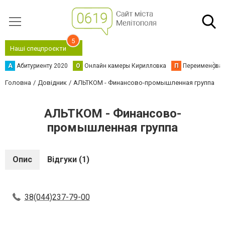
5
Наші спецпроєкти
А
Абитуриенту 2020
О
Онлайн камеры Кирилловка
П
Переименова
Головна
Довідник
АЛЬТКОМ - Финансово-промышленная группа
АЛЬТКОМ - Финансово-
промышленная группа
Опис
Відгуки (1)
38(044)237-79-00