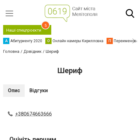
5
Наші спецпроєкти
А
Абитуриенту 2020
О
Онлайн камеры Кирилловка
П
Переименова
Головна
Довідник
Шериф
Шериф
Опис
Відгуки
+380674663666
Оцініть першим