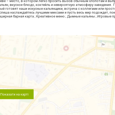
лаеве – место, в котором легко бросить вызов обычным хлопотам и выб
льян, вкусное блюдо, коктейль и невероятную атмосферу заведения. 
ый готовят наши искусные кальянщики, встреча с коллегами или прост
спеша наслаждайтесь лучшими миксами и пусть весь мир подождет, по
бширная барная карта ; Креативное меню ; Дымные кальяны ; Игровые 
Показати на карті