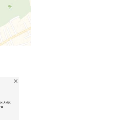
ніями;
та