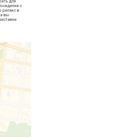
рать для
Посиделки с
о релакс в
ка вы
приставки