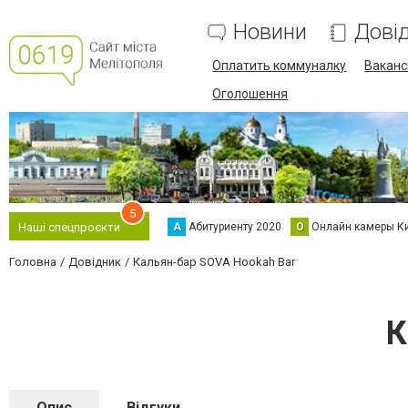
Новини
Дові
Оплатить коммуналку
Вакансі
Оголошення
5
А
Абитуриенту 2020
О
Онлайн камеры К
Наші спецпроєкти
Головна
Довідник
Кальян-бар SOVA Hookah Bar
К
Опис
Відгуки