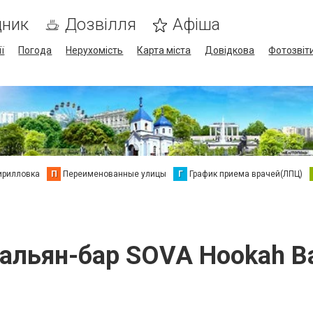
дник
Дозвілля
Афіша
ї
Погода
Нерухомість
Карта міста
Довідкова
Фотозвіт
ирилловка
П
Переименованные улицы
Г
График приема врачей(ЛПЦ)
альян-бар SOVA Hookah B