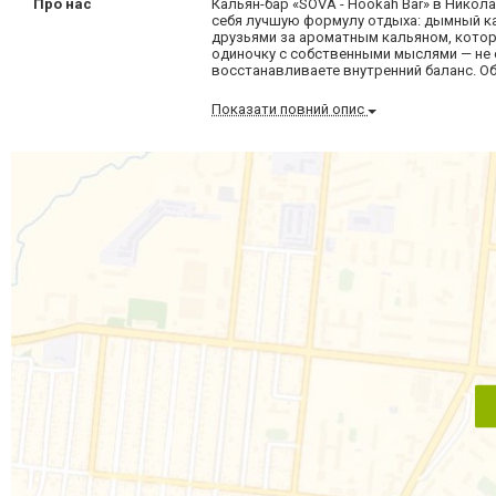
Про нас
Кальян-бар «SOVA - Hookah Bar» в Нико
себя лучшую формулу отдыха: дымный ка
друзьями за ароматным кальяном, котор
одиночку с собственными мыслями — не 
восстанавливаете внутренний баланс. О
Показати повний опис