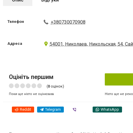
Телефон
+380730070908
Адреса
54001, Николаев, Никольская, 54, Сайт
Оцініть першим
(
0
оцінок)
Ніхто ще не рек
Поки ще ніхто не оцінював
Reddit
Telegram
Viber
WhatsApp