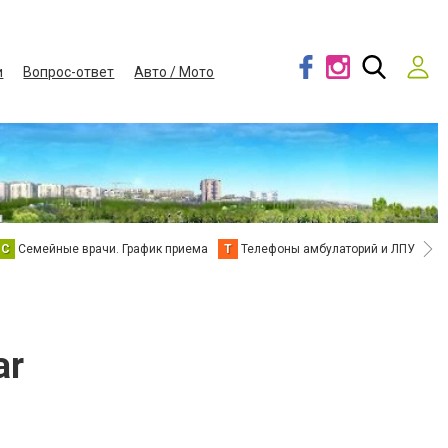
и
Вопрос-ответ
Авто / Мото
С
Семейные врачи. График приема
Т
Телефоны амбулаторий и ЛПУ
В
ar