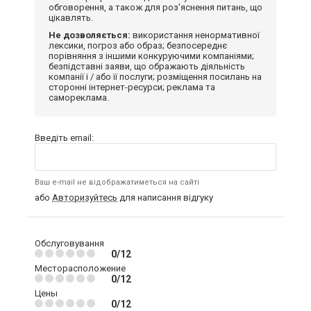
обговорення, а також для роз'яснення питань, що
цікавлять.
Не дозволяється:
використання ненормативної
лексики, погроз або образ; безпосереднє
порівняння з іншими конкуруючими компаніями;
безпідставні заяви, що ображають діяльність
компанії і / або її послуги; розміщення посилань на
сторонні інтернет-ресурси; реклама та
самореклама.
Введіть email:
Ваш e-mail не відображатиметься на сайті
або
Авторизуйтесь
для написання відгуку
Обслуговування
0/12
Месторасположение
0/12
Цены
0/12