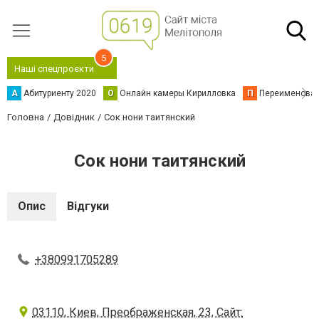
5
Наші спецпроєкти
А
Абитуриенту 2020
О
Онлайн камеры Кирилловка
П
Переименова
Головна
Довідник
Сок нони таитянский
Сок нони таитянский
Опис
Відгуки
+380991705289
03110, Киев, Преображенская, 23, Сайт: