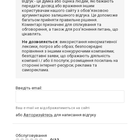
Відгук - це думка або оцінка людей, які бажають
передати досвід або враження іншим
користувачам нашого сайту з обов'язковою
аргументацією залишеного відгука. Це допоможе
багатьом прийняти правильне рішення.
Коментарі призначені для спілкування та
обговорення, а також для роз'яснення питань, що
цікавлять.
Не дозволяється:
використання ненормативної
лексики, погроз або образ; безпосереднє
порівняння з іншими конкуруючими компаніями;
безпідставні заяви, що ображають діяльність
компанії і / або її послуги; розміщення посилань на
сторонні інтернет-ресурси; реклама та
самореклама.
Введіть email:
Ваш e-mail не відображатиметься на сайті
або
Авторизуйтесь
для написання відгуку
Обслуговування