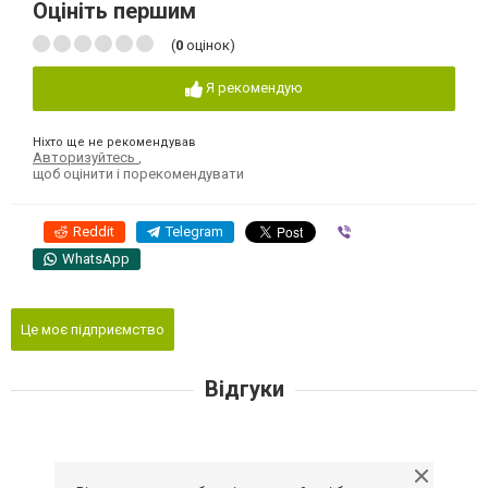
Оцініть першим
(
0
оцінок)
Я рекомендую
Ніхто ще не рекомендував
Авторизуйтесь
,
щоб оцінити і порекомендувати
Reddit
Telegram
Viber
WhatsApp
Це моє підприємство
Відгуки