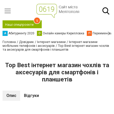
5
Наші спецпроєкти
А
Абитуриенту 2020
О
Онлайн камеры Кирилловка
П
Переименова
Головна
Довідник
Інтернет-магазини
Інтернет-магазини
мобільних телефонів і аксесуарів
Top Best інтернет магазин чохлів
та аксесуарів для смартфонів і планшетів
Top Best інтернет магазин чохлів та
аксесуарів для смартфонів і
планшетів
Опис
Відгуки