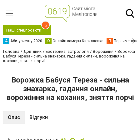
5
Наші спецпроєкти
А
Абитуриенту 2020
О
Онлайн камеры Кирилловка
П
Переименова
Головна
Довідник
Езотерика, астрологія
Ворожіння
Ворожка
Бабуся Тереза - сильна знахарка, гадання онлайн, ворожіння на
кохання, зняття порчі
Ворожка Бабуся Тереза - сильна
знахарка, гадання онлайн,
ворожіння на кохання, зняття порчі
Опис
Відгуки