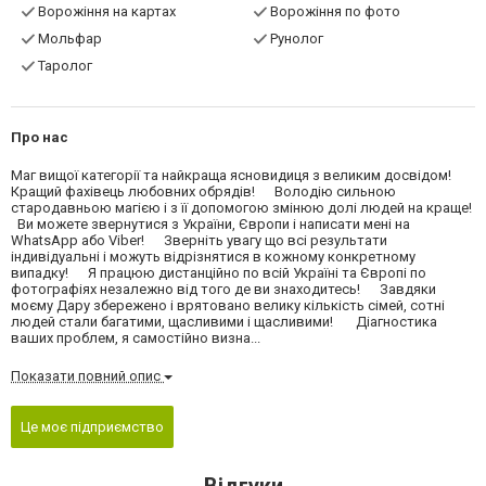
Ворожіння на картах
Ворожіння по фото
Мольфар
Рунолог
Таролог
Про нас
Маг вищої категорії та найкраща ясновидиця з великим досвідом!
Кращий фахівець любовних обрядів! Володію сильною
стародавньою магією і з її допомогою змінюю долі людей на краще!
Ви можете звернутися з України, Європи і написати мені на
WhatsApp або Viber! Зверніть увагу що всі результати
індивідуальні і можуть відрізнятися в кожному конкретному
випадку! Я працюю дистанційно по всій Україні та Європі по
фотографіях незалежно від того де ви знаходитесь! Завдяки
моєму Дару збережено і врятовано велику кількість сімей, сотні
людей стали багатими, щасливими і щасливими! Діагностика
ваших проблем, я самостійно визна...
Показати повний опис
Це моє підприємство