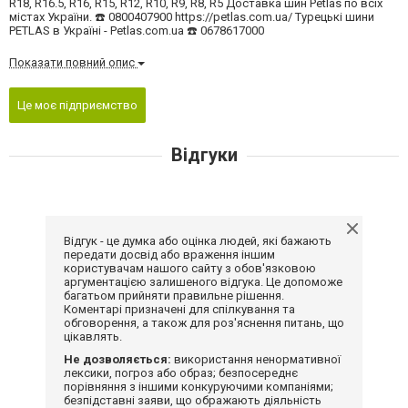
R18, R16.5, R16, R15, R12, R10, R9, R8, R5 Доставка шин Petlas по всіх
містах України. ☎️ 0800407900 https://petlas.com.ua/ Турецькі шини
PETLAS в Україні - Petlas.com.ua ☎️ 0678617000
Показати повний опис
Це моє підприємство
Відгуки
Відгук - це думка або оцінка людей, які бажають
передати досвід або враження іншим
користувачам нашого сайту з обов'язковою
аргументацією залишеного відгука. Це допоможе
багатьом прийняти правильне рішення.
Коментарі призначені для спілкування та
обговорення, а також для роз'яснення питань, що
цікавлять.
Не дозволяється:
використання ненормативної
лексики, погроз або образ; безпосереднє
порівняння з іншими конкуруючими компаніями;
безпідставні заяви, що ображають діяльність