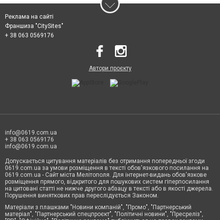
Реклама на сайті
Франшиза "CitySites"
+ 38 063 0569176
Автори проєкту
info@0619.com.ua
+ 38 063 0569176
info@0619.com.ua
Допускається цитування матеріалів без отримання попередньої згоди
0619.com.ua за умови розміщення в тексті обов'язкового посилання на
0619.com.ua - Сайт міста Мелітополя. Для інтернет-видань обов'язкове
розміщення прямого, відкритого для пошукових систем гіперпосилання
на цитовані статті не нижче другого абзацу в тексті або в якості джерела.
Порушення виняткових прав переслідується Законом.
Матеріали з плашками "Новини компаній", "Промо", "Партнерський
матеріал", "Партнерський спецпроєкт", "Політичні новини", "Пресреліз",