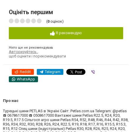
Оцініть першим
(
0
оцінок)
Я рекомендую
Ніхто ще не рекомендував
Авторизуйтесь
,
щоб оцінити і порекомендувати
Reddit
Telegram
Viber
WhatsApp
Про нас
Турецькі шини PETLAS в Україні Сайт: Petlas.com.ua Telegram: @petlas
☎️ 0678617000 ☎️ 0508617000 Вантажні шини Petlas R22.5, R24, R20,
R19.5, R17.5 Сільгосп агро шини Petlas R54, R52, R48, R46, R44, R42, R38,
R36, R34, R32, R30, R28, R26, R24, R22.5, R19, R18, R17, R16, R15.5, R15.3,
R15, R12 Спец шини (індустріальні) Petlas R30, R28, R26, R25, R24, R20,