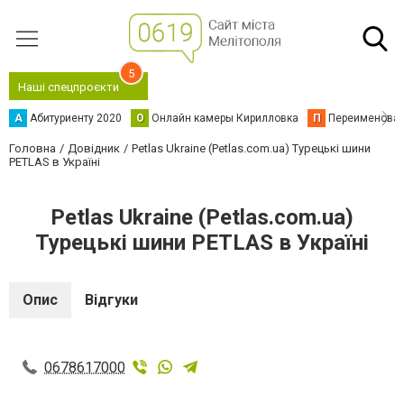
5
Наші спецпроєкти
А
Абитуриенту 2020
О
Онлайн камеры Кирилловка
П
Переименова
Головна
Довідник
Petlas Ukraine (Petlas.com.ua) Турецькі шини
PETLAS в Україні
Petlas Ukraine (Petlas.com.ua)
Турецькі шини PETLAS в Україні
Опис
Відгуки
0678617000