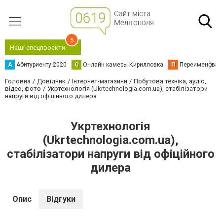
5
Наші спецпроєкти
А
Абитуриенту 2020
О
Онлайн камеры Кирилловка
П
Переименова
Головна
Довідник
Інтернет-магазини
Побутова техніка, аудіо,
відео, фото
Укртехнологія (Ukrtechnologia.com.ua), стабілізатори
напруги від офіційного дилера
Укртехнологія
(Ukrtechnologia.com.ua),
стабілізатори напруги від офіційного
дилера
Опис
Відгуки