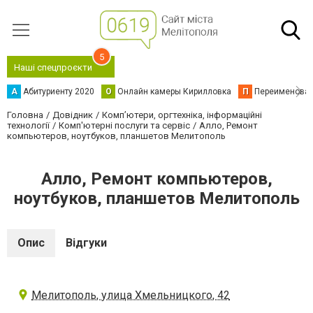
5
Наші спецпроєкти
А
Абитуриенту 2020
О
Онлайн камеры Кирилловка
П
Переименова
Головна
Довідник
Комп’ютери, оргтехніка, інформаційні
технології
Комп'ютерні послуги та сервіс
Алло, Ремонт
компьютеров, ноутбуков, планшетов Мелитополь
Алло, Ремонт компьютеров,
ноутбуков, планшетов Мелитополь
Опис
Відгуки
Мелитополь, улица Хмельницкого, 42