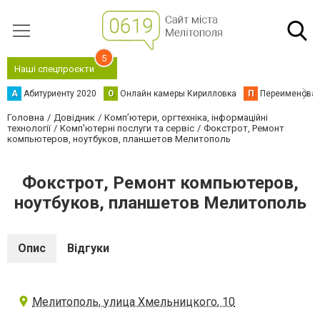
5
Наші спецпроєкти
А
Абитуриенту 2020
О
Онлайн камеры Кирилловка
П
Переименова
Головна
Довідник
Комп’ютери, оргтехніка, інформаційні
технології
Комп'ютерні послуги та сервіс
Фокстрот, Ремонт
компьютеров, ноутбуков, планшетов Мелитополь
Фокстрот, Ремонт компьютеров,
ноутбуков, планшетов Мелитополь
Опис
Відгуки
Мелитополь, улица Хмельницкого, 10