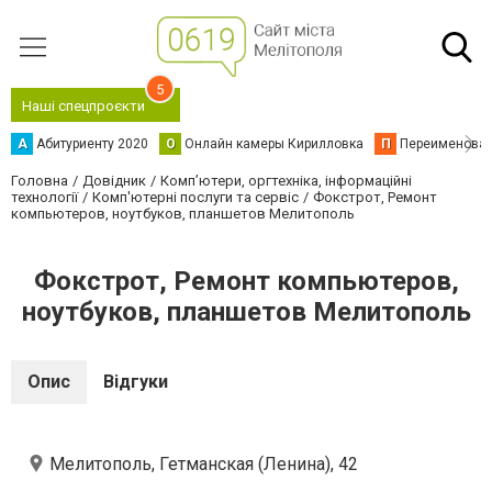
5
Наші спецпроєкти
А
Абитуриенту 2020
О
Онлайн камеры Кирилловка
П
Переименова
Головна
Довідник
Комп’ютери, оргтехніка, інформаційні
технології
Комп'ютерні послуги та сервіс
Фокстрот, Ремонт
компьютеров, ноутбуков, планшетов Мелитополь
Фокстрот, Ремонт компьютеров,
ноутбуков, планшетов Мелитополь
Опис
Відгуки
Мелитополь, Гетманская (Ленина), 42