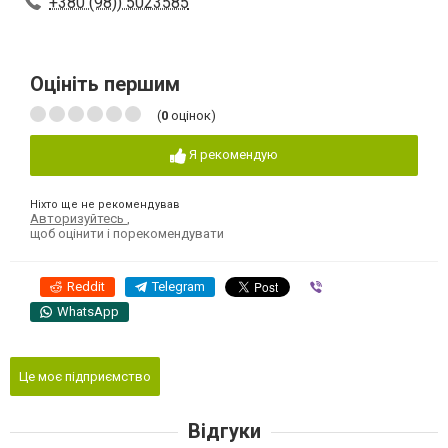
+380 (98)) 5023585
Оцініть першим
(
0
оцінок)
Я рекомендую
Ніхто ще не рекомендував
Авторизуйтесь
,
щоб оцінити і порекомендувати
Reddit
Telegram
Viber
WhatsApp
Це моє підприємство
Відгуки