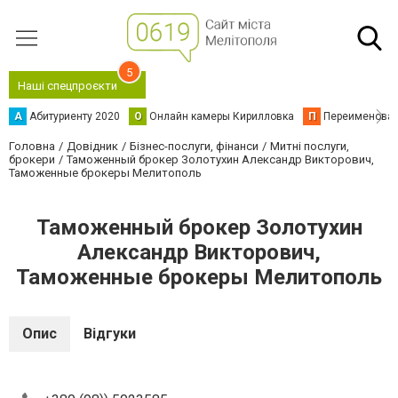
5
Наші спецпроєкти
А
Абитуриенту 2020
О
Онлайн камеры Кирилловка
П
Переименова
Головна
Довідник
Бізнес-послуги, фінанси
Митні послуги,
брокери
Таможенный брокер Золотухин Александр Викторович,
Таможенные брокеры Мелитополь
Таможенный брокер Золотухин
Александр Викторович,
Таможенные брокеры Мелитополь
Опис
Відгуки