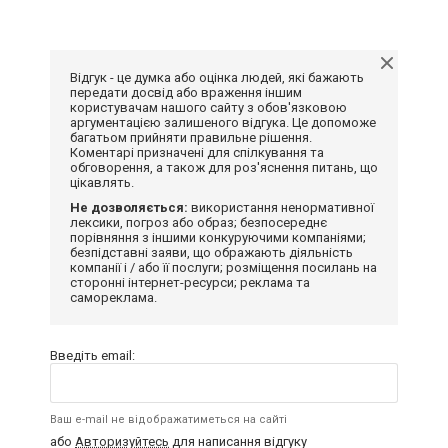
Відгук - це думка або оцінка людей, які бажають
передати досвід або враження іншим
користувачам нашого сайту з обов'язковою
аргументацією залишеного відгука. Це допоможе
багатьом прийняти правильне рішення.
Коментарі призначені для спілкування та
обговорення, а також для роз'яснення питань, що
цікавлять.
Не дозволяється:
використання ненормативної
лексики, погроз або образ; безпосереднє
порівняння з іншими конкуруючими компаніями;
безпідставні заяви, що ображають діяльність
компанії і / або її послуги; розміщення посилань на
сторонні інтернет-ресурси; реклама та
самореклама.
Введіть email:
Ваш e-mail не відображатиметься на сайті
або
Авторизуйтесь
для написання відгуку