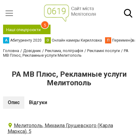
5
Наші спецпроєкти
А
Абитуриенту 2020
О
Онлайн камеры Кирилловка
П
Переименова
Головна
Довідник
Реклама, поліграфія
Рекламні послуги
РА
МВ Плюс, Рекламные услуги Мелитополь
РА МВ Плюс, Рекламные услуги
Мелитополь
Опис
Відгуки
Мелитополь, Михаила Грушевского (Карла
Маркса), 5