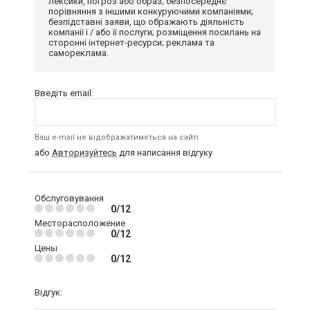
лексики, погроз або образ; безпосереднє
порівняння з іншими конкуруючими компаніями;
безпідставні заяви, що ображають діяльність
компанії і / або її послуги; розміщення посилань на
сторонні інтернет-ресурси; реклама та
самореклама.
Введіть email:
Ваш e-mail не відображатиметься на сайті
або
Авторизуйтесь
для написання відгуку
Обслуговування
0/12
Месторасположение
0/12
Цены
0/12
Відгук: