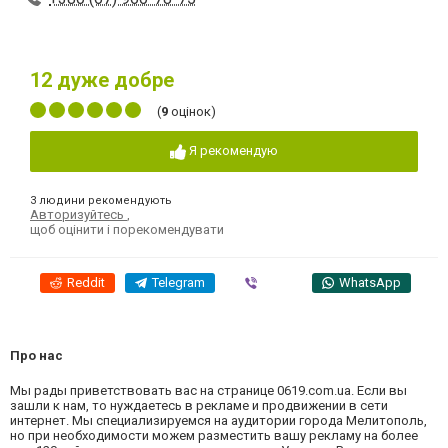
12
дуже добре
(
9
оцінок)
Я рекомендую
3 людини рекомендують
Авторизуйтесь
,
щоб оцінити і порекомендувати
Reddit
Telegram
Viber
WhatsApp
Про нас
Мы рады приветствовать вас на странице 0619.com.ua. Если вы
зашли к нам, то нуждаетесь в рекламе и продвижении в сети
интернет. Мы специализируемся на аудитории города Мелитополь,
но при необходимости можем разместить вашу рекламу на более