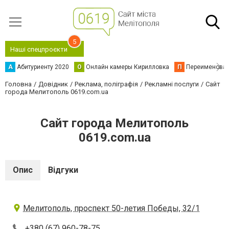
5
Наші спецпроєкти
А
Абитуриенту 2020
О
Онлайн камеры Кирилловка
П
Переименова
Головна
Довідник
Реклама, поліграфія
Рекламні послуги
Сайт
города Мелитополь 0619.com.ua
Сайт города Мелитополь
0619.com.ua
Опис
Відгуки
Мелитополь, проспект 50-летия Победы, 32/1
+380 (67) 960-78-75