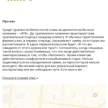
Про нас
Среди турагенств Мелитополя очень выделяется необычное
название – «АТА». Да, оригинально название гарантирует вам
оригинальный подход к каждому клиенту. В обычных туристических
фирмах у вас, в первую очередь, спрашивают сумму, на которую вы
рассчитываете. А здесь первым вопросом будет: «А что вы
ожидаете от этого круиза или тура?». Согласитесь, когда слышишь
такой вопрос, сразу понимаешь, что эти люди действительно
заинтересованы в том, чтобы обеспечить своим клиентам
действительно комфортный и незабываемый отдых. Нельзя
зацикливаться на определенной сумме, за черту которой нельзя
выходить. Мы можем найти для вас уникальный вариант,
альтернативу или же «обходные» пути. Есть много ме...
Показати повний опис