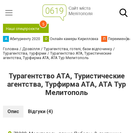
5
Наші спецпроєкти
А
Абитуриенту 2020
О
Онлайн камеры Кирилловка
П
Переименова
Головна
Дозвілля
Турагентства, готелі, бази відпочинку
Турагентства, турфірми
Турагентство АТА, Туристические
агентства, Турфирма АТА, АТА Тур Мелитополь
Турагентство АТА, Туристические
агентства, Турфирма АТА, АТА Тур
Мелитополь
Опис
Відгуки (4)