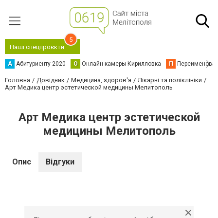
5
Наші спецпроєкти
А
Абитуриенту 2020
О
Онлайн камеры Кирилловка
П
Переименова
Головна
Довідник
Медицина, здоров'я
Лікарні та поліклініки
Арт Медика центр эстетической медицины Мелитополь
Арт Медика центр эстетической
медицины Мелитополь
Опис
Відгуки