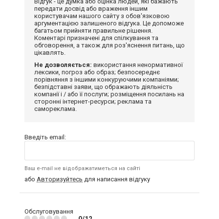
Відгук - це думка або оцінка людей, які бажають
передати досвід або враження іншим
користувачам нашого сайту з обов'язковою
аргументацією залишеного відгука. Це допоможе
багатьом прийняти правильне рішення.
Коментарі призначені для спілкування та
обговорення, а також для роз'яснення питань, що
цікавлять.
Не дозволяється:
використання ненормативної
лексики, погроз або образ; безпосереднє
порівняння з іншими конкуруючими компаніями;
безпідставні заяви, що ображають діяльність
компанії і / або її послуги; розміщення посилань на
сторонні інтернет-ресурси; реклама та
самореклама.
Введіть email:
Ваш e-mail не відображатиметься на сайті
або
Авторизуйтесь
для написання відгуку
Обслуговування