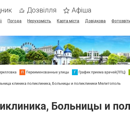
дник
Дозвілля
Афіша
ї
Погода
Нерухомість
Карта міста
Довідкова
Фотозвіт
ирилловка
П
Переименованные улицы
Г
График приема врачей(ЛПЦ)
льница клиника поликлиника, Больницы и поликлиники Мелитополь
ликлиника, Больницы и по