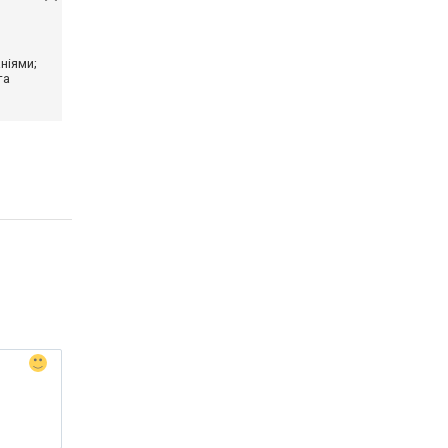
ніями;
та