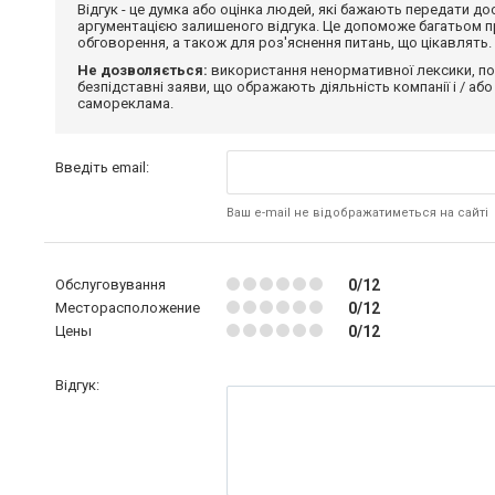
Відгук - це думка або оцінка людей, які бажають передати 
аргументацією залишеного відгука. Це допоможе багатьом пр
обговорення, а також для роз'яснення питань, що цікавлять.
Не дозволяється:
використання ненормативної лексики, по
безпідставні заяви, що ображають діяльність компанії і / або
самореклама.
Введіть email:
Ваш e-mail не відображатиметься на сайті
Обслуговування
0/12
Месторасположение
0/12
Цены
0/12
Відгук: