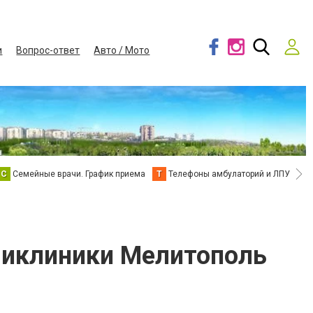
и
Вопрос-ответ
Авто / Мото
С
Семейные врачи. График приема
Т
Телефоны амбулаторий и ЛПУ
В
ликлиники Мелитополь