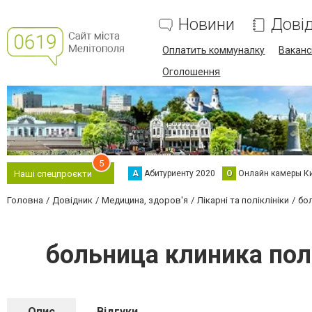
Новини
Дові
Оплатить коммуналку
Вакансі
Оголошення
5
А
Абитуриенту 2020
О
Онлайн камеры К
Наші спецпроєкти
Головна
Довідник
Медицина, здоров'я
Лікарні та поліклініки
бо
больница клиника по
Опис
Відгуки