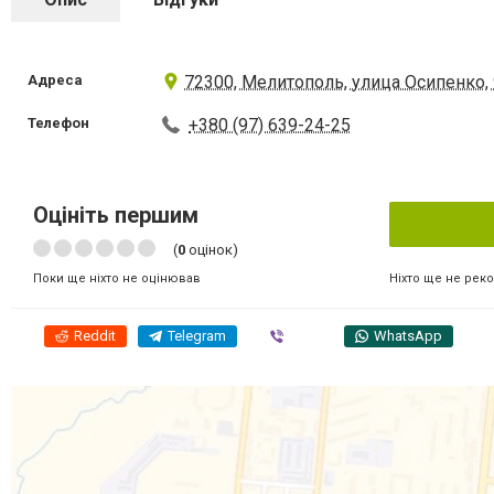
Адреса
72300, Мелитополь, улица Осипенко,
Телефон
+380 (97) 639-24-25
Оцініть першим
(
0
оцінок)
Ніхто ще не рек
Поки ще ніхто не оцінював
Reddit
Telegram
Viber
WhatsApp