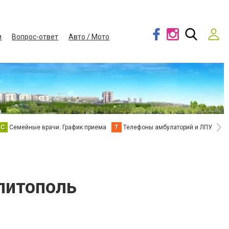
и
Вопрос-ответ
Авто / Мото
С
Семейные врачи. График приема
Т
Телефоны амбулаторий и ЛПУ
В
литополь