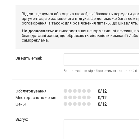
Відгук - це думка або оцінка людей, які бажають передати 
аргументацією залишеного відгука. Це допоможе багатьом пр
обговорення, а також для роз'яснення питань, що цікавлять.
Не дозволяється:
використання ненормативної лексики, по
безпідставні заяви, що ображають діяльність компанії і / або
самореклама.
Введіть email:
Ваш e-mail не відображатиметься на сайті
Обслуговування
0/12
Месторасположение
0/12
Цены
0/12
Відгук: