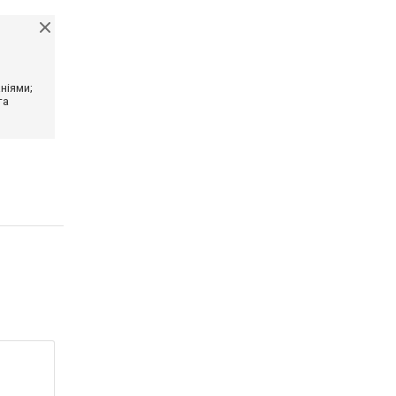
ніями;
та