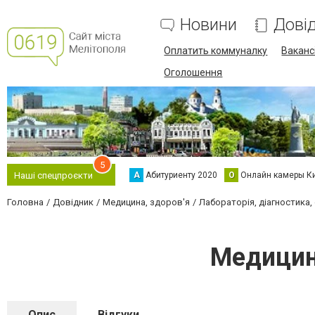
Новини
Дові
Оплатить коммуналку
Вакансі
Оголошення
5
А
Абитуриенту 2020
О
Онлайн камеры К
Наші спецпроєкти
Головна
Довідник
Медицина, здоров'я
Лабораторія, діагностика,
Медицин
Опис
Відгуки