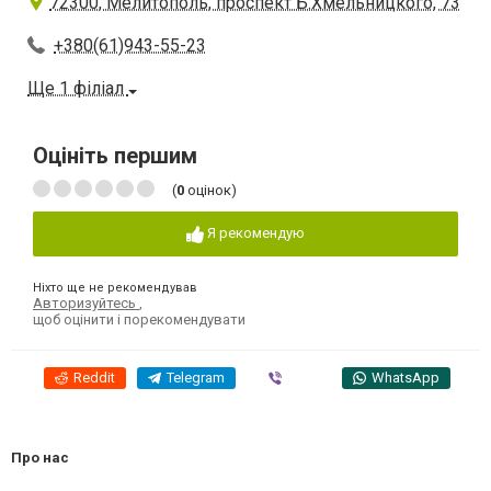
72300, Мелитополь, проспект Б.Хмельницкого, 73
+380(61)943-55-23
Ще 1 філіал
Оцініть першим
(
0
оцінок)
Я рекомендую
Ніхто ще не рекомендував
Авторизуйтесь
,
щоб оцінити і порекомендувати
Reddit
Telegram
Viber
WhatsApp
Про нас