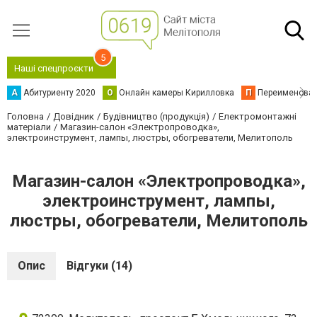
5
Наші спецпроєкти
А
Абитуриенту 2020
О
Онлайн камеры Кирилловка
П
Переименова
Головна
Довідник
Будівництво (продукція)
Електромонтажні
матеріали
Магазин-салон «Электропроводка»,
электроинструмент, лампы, люстры, обогреватели, Мелитополь
Магазин-салон «Электропроводка»,
электроинструмент, лампы,
люстры, обогреватели, Мелитополь
Опис
Відгуки (14)