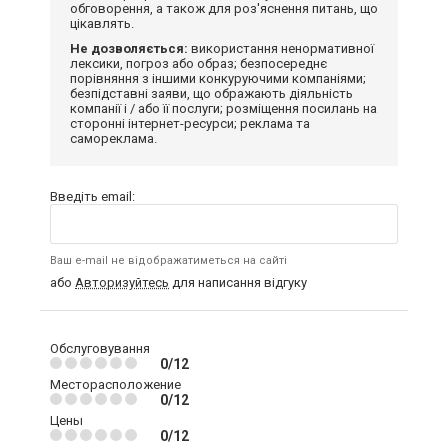
обговорення, а також для роз'яснення питань, що
цікавлять.
Не дозволяється:
використання ненормативної
лексики, погроз або образ; безпосереднє
порівняння з іншими конкуруючими компаніями;
безпідставні заяви, що ображають діяльність
компанії і / або її послуги; розміщення посилань на
сторонні інтернет-ресурси; реклама та
самореклама.
Введіть email:
Ваш e-mail не відображатиметься на сайті
або
Авторизуйтесь
для написання відгуку
Обслуговування
0/12
Месторасположение
0/12
Цены
0/12