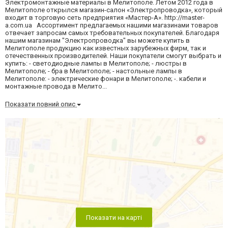
Электромонтажные материалы в Мелитополе. Летом 2012 года в
Мелитополе открылся магазин-салон «Электропроводка», который
входит в торговую сеть предприятия «Мастер-А». http://master-
a.com.ua Ассортимент предлагаемых нашими магазинами товаров
отвечает запросам самых требовательных покупателей. Благодаря
нашим магазинам "Электропроводка" вы можете купить в
Мелитополе продукцию как известных зарубежных фирм, так и
отечественных производителей. Наши покупатели смогут выбрать и
купить: - светодиодные лампы в Мелитополе; - люстры в
Мелитополе; - бра в Мелитополе; - настольные лампы в
Мелитополе: - электрические фонари в Мелитополе; -. кабели и
монтажные провода в Мелито...
Показати повний опис
Показати на карті