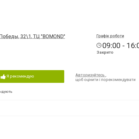
 Победы, 32\1, ТЦ "BOMOND"
Графік роботи
09:00 - 16:
Закрито
Авторизуйтесь
,
Я рекомендую
щоб оцінити і порекомендувати
ндують