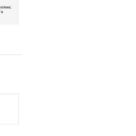
ніями;
та