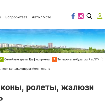
и
Вопрос-ответ
Авто / Мото
С
Семейные врачи. График приема
Т
Телефоны амбулаторий и ЛПУ
В
 жалюзи кондиционеры Мелитополь
лконы, ролеты, жалюзи
ь