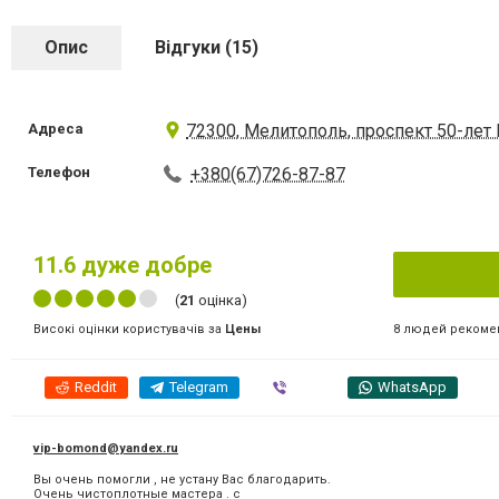
Опис
Відгуки (15)
Адреса
72300, Мелитополь, проспект 50-лет
Телефон
+380(67)726-87-87
11.6
дуже добре
(
21
оцінка)
8 людей рекоме
Високі оцінки користувачів за
Цены
Reddit
Telegram
Viber
WhatsApp
vip-bomond@yandex.ru
Вы очень помогли , не устану Вас благодарить.
Очень чистоплотные мастера . с