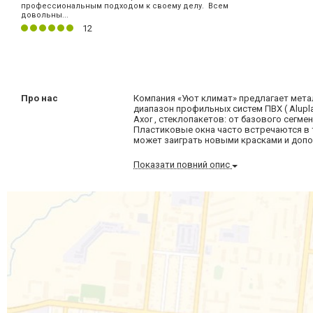
профессиональным подходом к своему делу. Всем
довольны...
12
Про нас
Компания «Уют климат» предлагает мет
диапазон профильных систем ПВХ ( Alupla
Axor , стеклопакетов: от базового сегм
Пластиковые окна часто встречаются в 
может заиграть новыми красками и допо
Показати повний опис