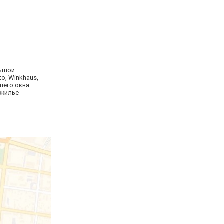
льшой
o, Winkhaus,
шего окна.
 жилье