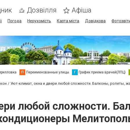
дник
Дозвілля
Афіша
ї
Погода
Нерухомість
Карта міста
Довідкова
Фотозвіт
ирилловка
П
Переименованные улицы
Г
График приема врачей(ЛПЦ)
ікон
Уют-климат, окна и двери любой сложности. Балконы, ролеты,
вери любой сложности. Ба
кондиционеры Мелитопол