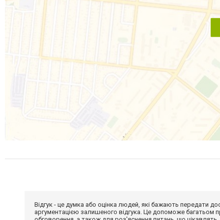
Відгук - це думка або оцінка людей, які бажають передати 
аргументацією залишеного відгука. Це допоможе багатьом пр
обговорення, а також для роз'яснення питань, що цікавлять.