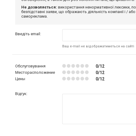
Не дозволяється:
використання ненормативної лексики, по
безпідставні заяви, що ображають діяльність компанії і / або
самореклама.
Введіть email:
Ваш e-mail не відображатиметься на сайті
Обслуговування
0/12
Месторасположение
0/12
Цены
0/12
Відгук: