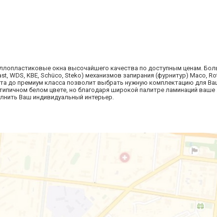
аллопластиковые окна высочайшего качества по доступным ценам. Бо
st, WDS, KBE, Schüco, Steko) механизмов запирания (фурнитур) Maco, Rot
ента до премиум класса позволит выбрать нужную комплектацию для Ва
типичном белом цвете, но благодаря широкой палитре ламинаций ваше
лнить Ваш индивидуальный интерьер.