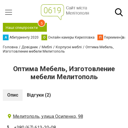
5
Наші спецпроєкти
А
Абитуриенту 2020
О
Онлайн камеры Кирилловка
П
Переименова
Головна
Довідник
Меблі
Корпусні меблі
Оптима Мебель,
Изготовление мебели Мелитополь
Оптима Мебель, Изготовление
мебели Мелитополь
Опис
Відгуки (2)
Мелитополь, улица Осипенко, 98
+380 (67) 613-20-08