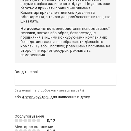
аргументацією залишеного відгука. Це допоможе
багатьом прийняти правильне рішення.
Коментарі призначені для спілкування та
обговорення, а також для роз'яснення питань, що
цікавлять.
Не дозволяється:
використання ненормативної
лексики, погроз або образ; безпосереднє
порівняння з іншими конкуруючими компаніями;
безпідставні заяви, що ображають діяльність
компанії і / або її послуги; розміщення посилань на
сторонні інтернет-ресурси; реклама та
самореклама.
Введіть email:
Ваш e-mail не відображатиметься на сайті
або
Авторизуйтесь
для написання відгуку
Обслуговування
0/12
Месторасположение