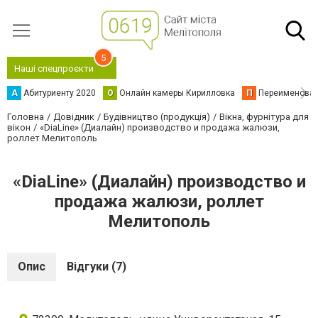
5
Наші спецпроєкти
А
Абитуриенту 2020
О
Онлайн камеры Кирилловка
П
Переименова
Головна
Довідник
Будівництво (продукція)
Вікна, фурнітура для
вікон
«DiaLine» (Диалайн) производство и продажа жалюзи,
роллет Мелитополь
«DiaLine» (Диалайн) производство и
продажа жалюзи, роллет
Мелитополь
Опис
Відгуки (7)