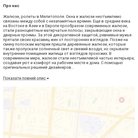
Про нас
Жалюзи, ролеты в Мелитополе. Окна и жалюзи неотъемлемо
связаны между собой с незапамятных времен. Еще в средние века
на Востоке в Азии и в Европе прообразом современных жалюзи,
стали разноцветные матерчатые полосы, закрывающие окна и
дверные проемы. За этой декоративной защитой, ревнивые мужья
прятали своих красавиц жен от посторонних взглядов. Позже на
смену полоскам материи пришли деревянные жалюзи, которые
также пропускали солнечный свет и свежий воздух, но скрывали
внутренние помещения жилища от взглядов прохожих. В
современном мире, жалюзи стали неотъемлемой частью интерьера,
создавая уют и комфорт на рабочем месте и дома. С помощью
оригинальных решений дизайнеров...
Показати повний опис