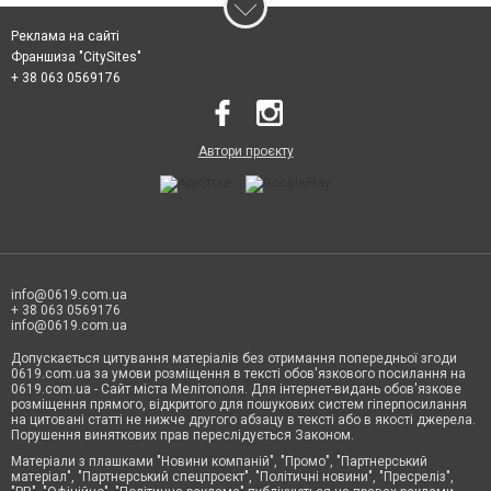
Реклама на сайті
Франшиза "CitySites"
+ 38 063 0569176
Автори проєкту
info@0619.com.ua
+ 38 063 0569176
info@0619.com.ua
Допускається цитування матеріалів без отримання попередньої згоди
0619.com.ua за умови розміщення в тексті обов'язкового посилання на
0619.com.ua - Сайт міста Мелітополя. Для інтернет-видань обов'язкове
розміщення прямого, відкритого для пошукових систем гіперпосилання
на цитовані статті не нижче другого абзацу в тексті або в якості джерела.
Порушення виняткових прав переслідується Законом.
Матеріали з плашками "Новини компаній", "Промо", "Партнерський
матеріал", "Партнерський спецпроєкт", "Політичні новини", "Пресреліз",