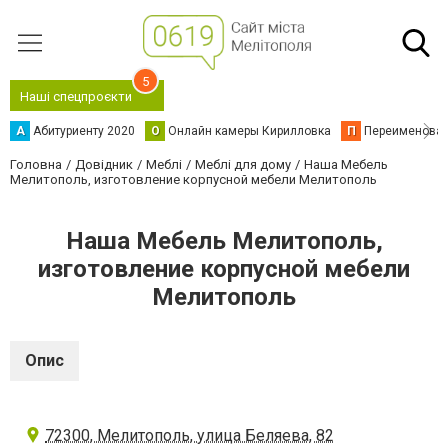
5
Наші спецпроєкти
А
Абитуриенту 2020
О
Онлайн камеры Кирилловка
П
Переименова
Головна
Довідник
Меблі
Меблі для дому
Наша Мебель
Мелитополь, изготовление корпусной мебели Мелитополь
Наша Мебель Мелитополь,
изготовление корпусной мебели
Мелитополь
Опис
72300, Мелитополь, улица Беляева, 82