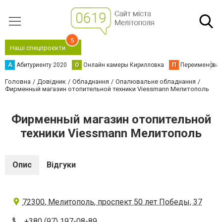
5
Наші спецпроєкти
А
Абитуриенту 2020
О
Онлайн камеры Кирилловка
П
Переименова
Головна
Довідник
Обладнання
Опалювальне обладнання
Фирменный магазин отопительной техники Viessmann Мелитополь
Фирменный магазин отопительной
техники Viessmann Мелитополь
Опис
Відгуки
72300, Мелитополь, проспект 50 лет Победы, 37
+380 (97) 197-08-89