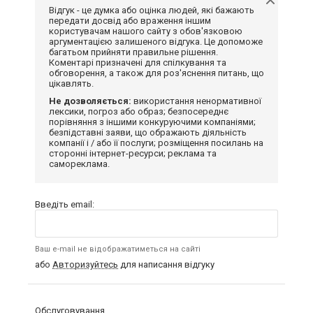
Відгук - це думка або оцінка людей, які бажають
передати досвід або враження іншим
користувачам нашого сайту з обов'язковою
аргументацією залишеного відгука. Це допоможе
багатьом прийняти правильне рішення.
Коментарі призначені для спілкування та
обговорення, а також для роз'яснення питань, що
цікавлять.
Не дозволяється:
використання ненормативної
лексики, погроз або образ; безпосереднє
порівняння з іншими конкуруючими компаніями;
безпідставні заяви, що ображають діяльність
компанії і / або її послуги; розміщення посилань на
сторонні інтернет-ресурси; реклама та
самореклама.
Введіть email:
Ваш e-mail не відображатиметься на сайті
або
Авторизуйтесь
для написання відгуку
Обслуговування