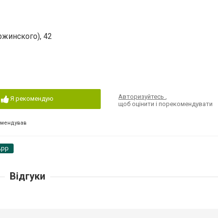
жинского), 42
Авторизуйтесь
,
Я рекомендую
щоб оцінити і порекомендувати
омендував
App
Відгуки