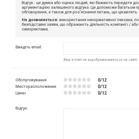
Відгук - це думка або оцінка людей, які бажають передати 
аргументацією залишеного відгука. Це допоможе багатьом пр
обговорення, а також для роз'яснення питань, що цікавлять.
Не дозволяється:
використання ненормативної лексики, по
безпідставні заяви, що ображають діяльність компанії і / або
самореклама.
Введіть email:
Ваш e-mail не відображатиметься на сайті
Обслуговування
0/12
Месторасположение
0/12
Цены
0/12
Відгук: