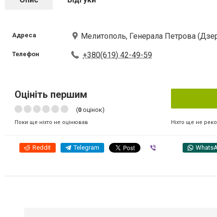
Адреса
Мелитополь, Генерала Петрова (Дзер
Телефон
+380(619) 42-49-59
Оцініть першим
(
0
оцінок)
Ніхто ще не рек
Поки ще ніхто не оцінював
Reddit
Telegram
Viber
Whats