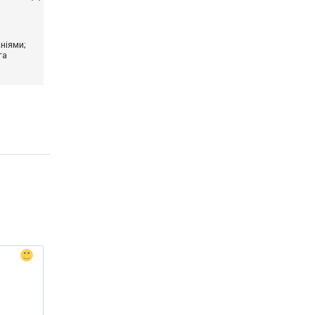
ніями;
та