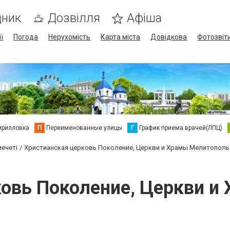
дник
Дозвілля
Афіша
ї
Погода
Нерухомість
Карта міста
Довідкова
Фотозвіт
ирилловка
П
Переименованные улицы
Г
График приема врачей(ЛПЦ)
мечеті
Христианская церковь Поколение, Церкви и Храмы Мелитополь
ковь Поколение, Церкви и