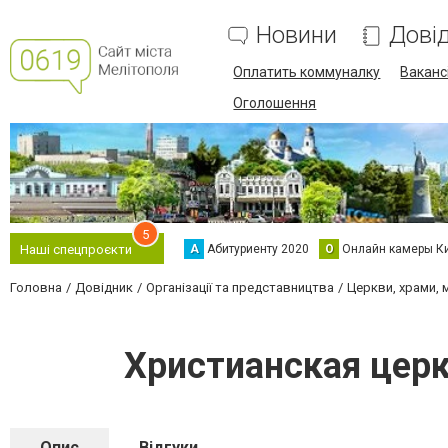
Новини
Дові
Оплатить коммуналку
Вакансі
Оголошення
5
А
Абитуриенту 2020
О
Онлайн камеры К
Наші спецпроєкти
Головна
Довідник
Організації та представництва
Церкви, храми, 
Христианская цер
Опис
Відгуки