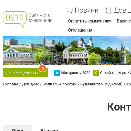
Новини
Дові
Оплатить коммуналку
Вакансі
Оголошення
5
А
Абитуриенту 2020
О
Онлайн камеры К
Наші спецпроєкти
Головна
Довідник
Будівельні послуги
Будівництво "під ключ"
Ко
Конт
Опис
Відгуки