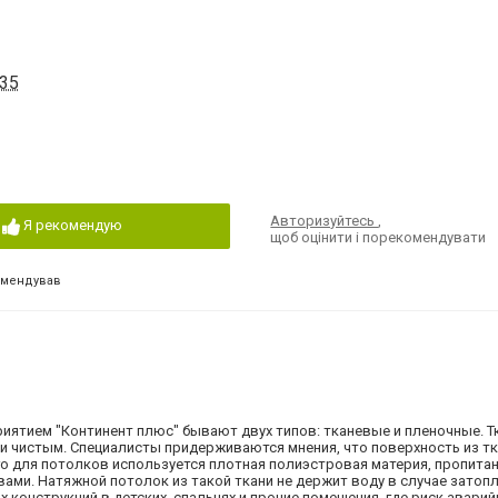
 35
Авторизуйтесь
,
Я рекомендую
щоб оцінити і порекомендувати
омендував
ятием "Континент плюс" бывают двух типов: тканевые и пленочные. 
и чистым. Специалисты придерживаются мнения, что поверхность из тк
о для потолков используется плотная полиэстровая материя, пропита
ами. Натяжной потолок из такой ткани не держит воду в случае затопл
 конструкций в детских, спальнях и прочие помещения, где риск аварий