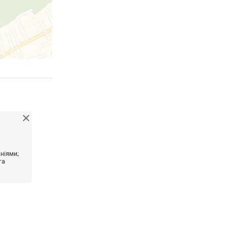
ніями;
та