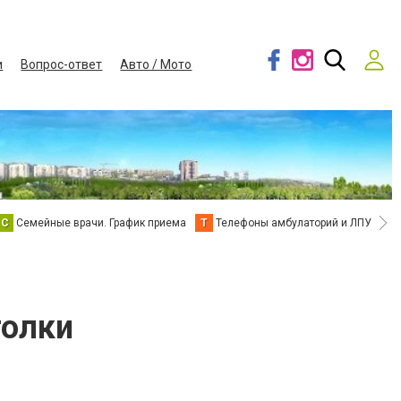
и
Вопрос-ответ
Авто / Мото
С
Семейные врачи. График приема
Т
Телефоны амбулаторий и ЛПУ
В
толки