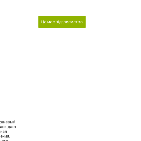
Це моє підприємство
Тканевый
ани дает
нная
ения.
ного