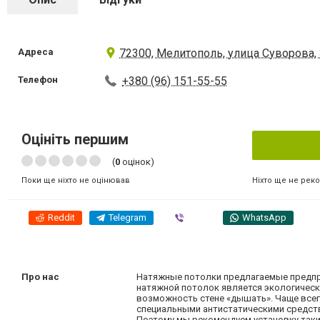
Адреса
72300, Мелитополь, улица Суворова,
Телефон
+380 (96) 151-55-55
Оцініть першим
(
0
оцінок)
Ніхто ще не рек
Поки ще ніхто не оцінював
Reddit
Telegram
Viber
WhatsApp
Про нас
Натяжные потолки предлагаемые предпри
натяжной потолок является экологическ
возможность стене «дышать». Чаще всег
специальными антистатическими средств
Поэтому мы рекомендуем установку таких