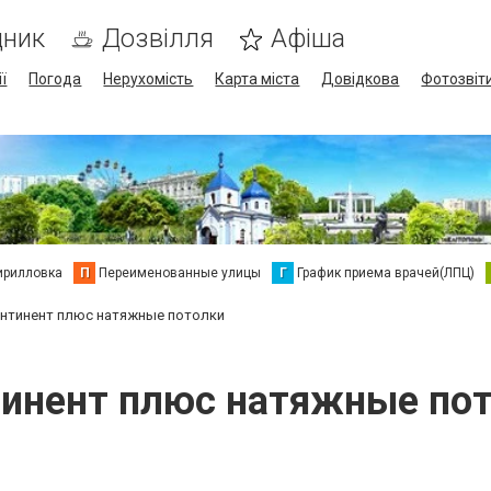
дник
Дозвілля
Афіша
ї
Погода
Нерухомість
Карта міста
Довідкова
Фотозвіт
ирилловка
П
Переименованные улицы
Г
График приема врачей(ЛПЦ)
нтинент плюс натяжные потолки
инент плюс натяжные по