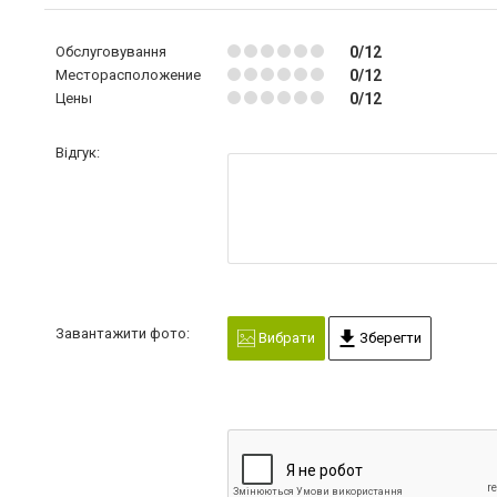
Обслуговування
0/12
Месторасположение
0/12
Цены
0/12
Відгук:
Завантажити фото:
Вибрати
Зберегти