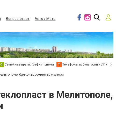
и
Вопрос-ответ
Авто / Мото
С
Семейные врачи. График приема
Т
Телефоны амбулаторий и ЛПУ
В
в Мелитополе, балконы, роллеты, жалюзи
Стеклопласт в Мелитополе,
и