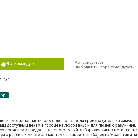
Авторизуйтесь
,
Я рекомендую
щоб оцінити і порекомендувати
ендує
App
тавщик металлопластиковых окон от завода производителя из самых
ым доступным ценам в городе на любой вкус и для людей с различным
у со временем и предоставляет огромный выбор различных металлопл
ей с различными стеклопакетами, а так же с наиболее набирающими на