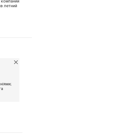
 компании
 в летний
ніями;
та