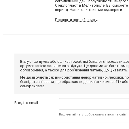
сегодняшний день популярность энерго
Стеклопласт в Мелитополе, Вы сможете 
период. Наши опытные менеджеры и...
Показати повний опис
Відгук - це думка або оцінка людей, які бажають передати 
аргументацією залишеного відгука. Це допоможе багатьом пр
обговорення, а також для роз'яснення питань, що цікавлять.
Не дозволяється:
використання ненормативної лексики, по
безпідставні заяви, що ображають діяльність компанії і / або
самореклама.
Введіть email:
Ваш e-mail не відображатиметься на сайті