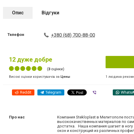
Опис
Відгуки
Телефон
+380 (68) 700-88-00
12
дуже добре
(
3
оцінки)
1 людина реком
Високі оцінки користувачів за
Цены
Reddit
Telegram
Viber
Whats
Про нас
Компания Stekloplast в Мелитополе пос
высококачественных материалов по сам
достатка. Наша компания шагает в ног
окон и конструкций из различных профил