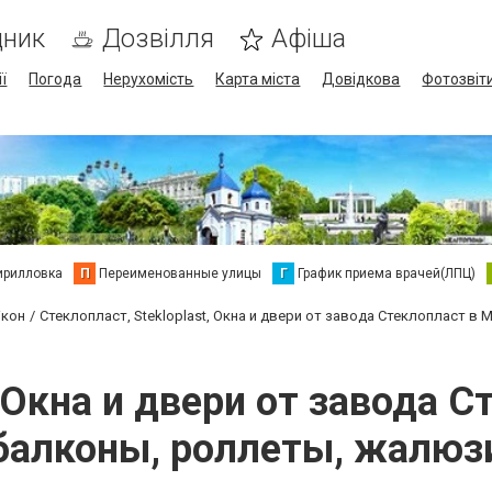
дник
Дозвілля
Афіша
ї
Погода
Нерухомість
Карта міста
Довідкова
Фотозвіт
ирилловка
П
Переименованные улицы
Г
График приема врачей(ЛПЦ)
ікон
Стеклопласт, Stekloplast, Окна и двери от завода Стеклопласт 
, Окна и двери от завода 
балконы, роллеты, жалюз