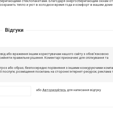
сберигающими стеклопакетами. Благодаря энергосберигающим окнам от
сохранить тепло и уют в холодное время года и комфорт в вашем доме
Відгуки
досвід або враження іншим користувачам нашого сайту з обов'язковою
ийняти правильне рішення. Коментарі призначені для спілкування та
гроз або образ; безпосереднє порівняння з іншими конкуруючими компа
 її послуги; розміщення посилань на сторонні інтернет-ресурси; реклама 
або
Авторизуйтесь
для написання відгуку