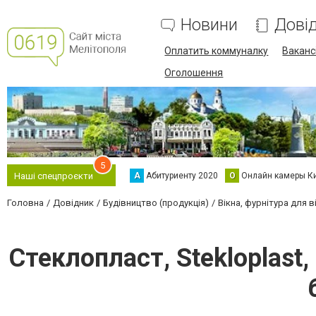
Новини
Дові
Оплатить коммуналку
Вакансі
Оголошення
5
А
Абитуриенту 2020
О
Онлайн камеры К
Наші спецпроєкти
Головна
Довідник
Будівництво (продукція)
Вікна, фурнітура для в
Стеклопласт, Stekloplast