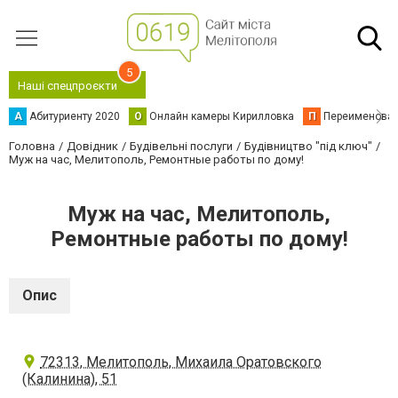
5
Наші спецпроєкти
А
Абитуриенту 2020
О
Онлайн камеры Кирилловка
П
Переименова
Головна
Довідник
Будівельні послуги
Будівництво "під ключ"
Муж на час, Мелитополь, Ремонтные работы по дому!
Муж на час, Мелитополь,
Ремонтные работы по дому!
Опис
72313, Мелитополь, Михаила Оратовского
(Калинина), 51