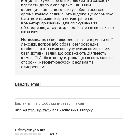
Відгук - це думка або оцінка людей, які бажають
передати досвід або враження іншим
користувачам нашого сайту з обов'язковою
аргументацією залишеного відгука. Це допоможе
багатьом прийняти правильне рішення.
Коментарі призначені для спілкування та
обговорення, а також для роз'яснення питань, що
цікавлять.
Не дозволяється:
використання ненормативної
лексики, погроз або образ; безпосереднє
порівняння з іншими конкуруючими компаніями;
безпідставні заяви, що ображають діяльність
компанії і / або її послуги; розміщення посилань на
сторонні інтернет-ресурси; реклама та
самореклама.
Введіть email:
Ваш e-mail не відображатиметься на сайті
або
Авторизуйтесь
для написання відгуку
Обслуговування
0/12