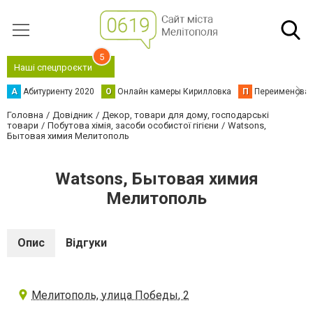
5
Наші спецпроєкти
А
Абитуриенту 2020
О
Онлайн камеры Кирилловка
П
Переименова
Головна
Довідник
Декор, товари для дому, господарські
товари
Побутова хімія, засоби особистої гігієни
Watsons,
Бытовая химия Мелитополь
Watsons, Бытовая химия
Мелитополь
Опис
Відгуки
Мелитополь, улица Победы, 2