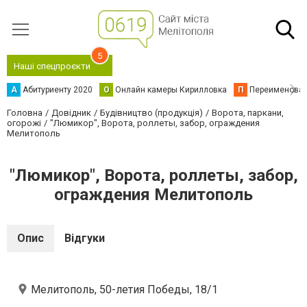
5
Наші спецпроєкти
А
Абитуриенту 2020
О
Онлайн камеры Кирилловка
П
Переименова
Головна
Довідник
Будівництво (продукція)
Ворота, паркани,
огорожі
"Люмикор", Ворота, роллеты, забор, ограждения
Мелитополь
"Люмикор", Ворота, роллеты, забор,
ограждения Мелитополь
Опис
Відгуки
Мелитополь, 50-летия Победы, 18/1