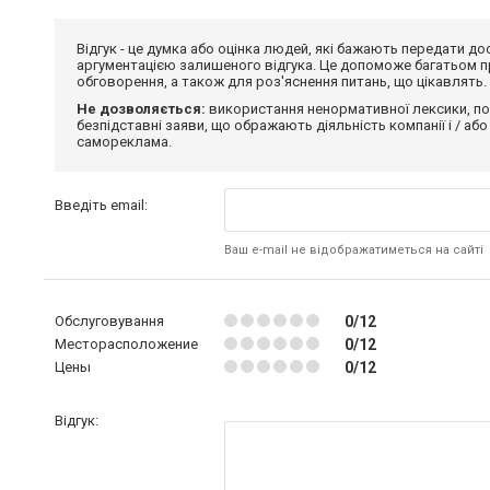
Відгук - це думка або оцінка людей, які бажають передати 
аргументацією залишеного відгука. Це допоможе багатьом пр
обговорення, а також для роз'яснення питань, що цікавлять.
Не дозволяється:
використання ненормативної лексики, по
безпідставні заяви, що ображають діяльність компанії і / або
самореклама.
Введіть email:
Ваш e-mail не відображатиметься на сайті
Обслуговування
0/12
Месторасположение
0/12
Цены
0/12
Відгук: