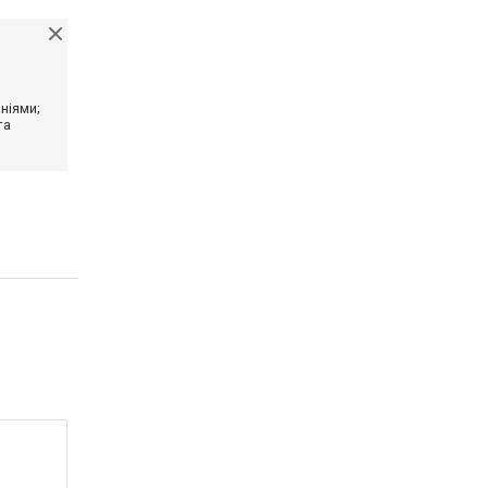
ніями;
та