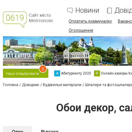
Новини
Дові
Оплатить коммуналку
Вакансі
Оголошення
5
А
Абитуриенту 2020
О
Онлайн камеры К
Наші спецпроєкти
Головна
Довідник
Будівельні матеріали
Шпалери та фотошпалер
Обои декор, с
Опис
Відгуки