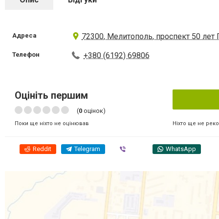
Адреса
72300, Мелитополь, проспект 50 лет
Телефон
+380 (6192) 69806
Оцініть першим
(
0
оцінок)
Ніхто ще не рек
Поки ще ніхто не оцінював
Reddit
Telegram
Viber
WhatsApp