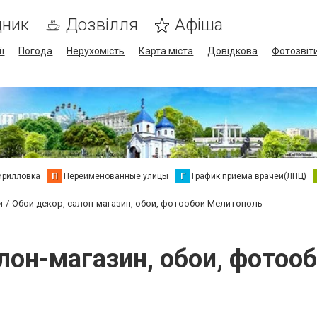
дник
Дозвілля
Афіша
ї
Погода
Нерухомість
Карта міста
Довідкова
Фотозвіт
ирилловка
П
Переименованные улицы
Г
График приема врачей(ЛПЦ)
и
Обои декор, салон-магазин, обои, фотообои Мелитополь
алон-магазин, обои, фотоо