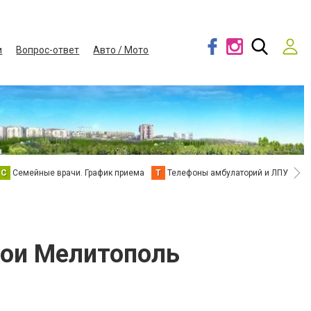
и
Вопрос-ответ
Авто / Мото
С
Семейные врачи. График приема
Т
Телефоны амбулаторий и ЛПУ
В
бои Мелитополь