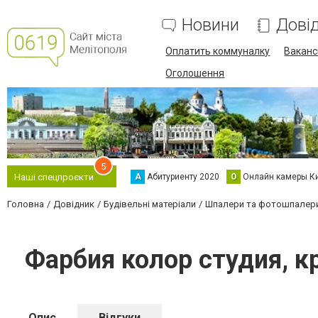
Новини
Дові
Оплатить коммуналку
Вакансі
Оголошення
5
А
Абитуриенту 2020
О
Онлайн камеры К
Наші спецпроєкти
Головна
Довідник
Будівельні матеріали
Шпалери та фотошпалер
Фарбия колор студия, к
Опис
Відгуки