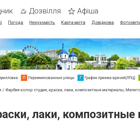
дник
Дозвілля
Афіша
ї
Погода
Нерухомість
Карта міста
Довідкова
Фотозвіт
ирилловка
П
Переименованные улицы
Г
График приема врачей(ЛПЦ)
и
Фарбия колор студия, краски, лаки, композитные материалы, Мелит
раски, лаки, композитны