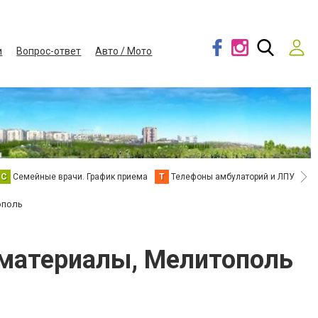
и
Вопрос-ответ
Авто / Мото
С
Семейные врачи. График приема
Т
Телефоны амбулаторий и ЛПУ
В
ополь
е материалы, Мелитополь