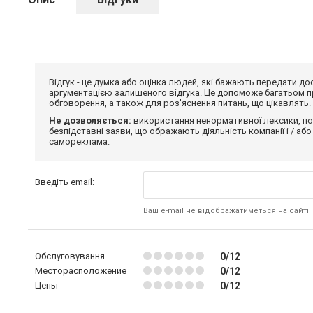
Відгук - це думка або оцінка людей, які бажають передати 
аргументацією залишеного відгука. Це допоможе багатьом пр
обговорення, а також для роз'яснення питань, що цікавлять.
Не дозволяється:
використання ненормативної лексики, по
безпідставні заяви, що ображають діяльність компанії і / або
самореклама.
Введіть email:
Ваш e-mail не відображатиметься на сайті
Обслуговування
0/12
Месторасположение
0/12
Цены
0/12