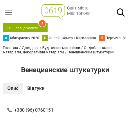
5
Наші спецпроєкти
А
Абитуриенту 2020
О
Онлайн камеры Кирилловка
П
Переименова
Головна
Довідник
Будівельні матеріали
Оздоблювальні
матеріали, декоративні матеріали
Венецианские штукатурки
Венецианские штукатурки
Опис
Відгуки
+380 (96) 0760151