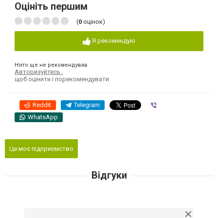
Оцініть першим
(
0
оцінок)
Я рекомендую
Ніхто ще не рекомендував
Авторизуйтесь
,
щоб оцінити і порекомендувати
Reddit
Telegram
Viber
WhatsApp
Це моє підприємство
Відгуки