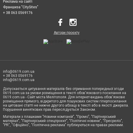
Реклама на сайті
Франшиза "CitySites"
+ 38 063 0569176
Автори проєкту
info@0619.com.ua
+ 38 063 0569176
info@0619.com.ua
Допускається цитування матеріалів без отримання попередньої згоди
0619.com.ua за умови розміщення в тексті обов'язкового посилання на
0619.com.ua - Сайт міста Мелітополя. Для інтернет-видань обов'язкове
розміщення прямого, відкритого для пошукових систем гіперпосилання
на цитовані статті не нижче другого абзацу в тексті або в якості джерела.
Порушення виняткових прав переслідується Законом.
Матеріали з плашками "Новини компаній", "Промо", "Партнерський
матеріал", "Партнерський спецпроєкт", "Політичні новини", "Пресреліз",
"PR", "Офіційно", "Політична реклама" публікуються на правах реклами.