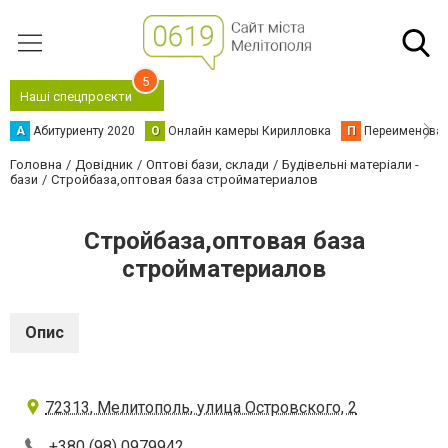
5
Наші спецпроєкти
А
Абитуриенту 2020
О
Онлайн камеры Кирилловка
П
Переименова
Головна
Довідник
Оптові бази, склади
Будівельні матеріали -
бази
Стройбаза,оптовая база стройматериалов
Стройбаза,оптовая база
стройматериалов
Опис
72313, Мелитополь, улица Островского, 2
+380 (98) 0979942