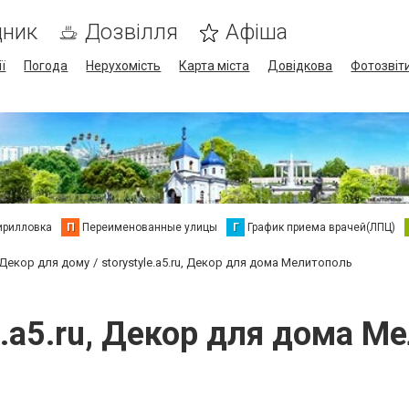
дник
Дозвілля
Афіша
ї
Погода
Нерухомість
Карта міста
Довідкова
Фотозвіт
ирилловка
П
Переименованные улицы
Г
График приема врачей(ЛПЦ)
Декор для дому
storystyle.a5.ru, Декор для дома Мелитополь
le.a5.ru, Декор для дома М