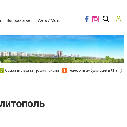
и
Вопрос-ответ
Авто / Мото
С
Семейные врачи. График приема
Т
Телефоны амбулаторий и ЛПУ
В
елитополь