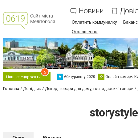
Новини
Дові
Оплатить коммуналку
Вакансі
Оголошення
5
А
Абитуриенту 2020
О
Онлайн камеры К
Наші спецпроєкти
Головна
Довідник
Декор, товари для дому, господарські товари
storysty
Опис
Відгуки