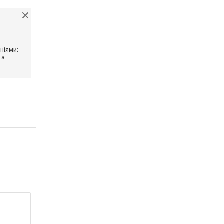
ніями;
та