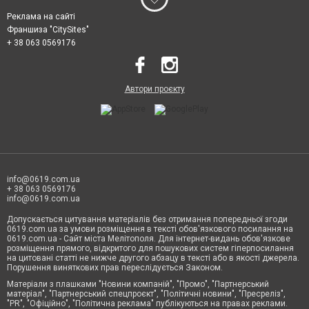
Реклама на сайті
Франшиза "CitySites"
+ 38 063 0569176
Автори проєкту
info@0619.com.ua
+ 38 063 0569176
info@0619.com.ua
Допускається цитування матеріалів без отримання попередньої згоди
0619.com.ua за умови розміщення в тексті обов'язкового посилання на
0619.com.ua - Сайт міста Мелітополя. Для інтернет-видань обов'язкове
розміщення прямого, відкритого для пошукових систем гіперпосилання
на цитовані статті не нижче другого абзацу в тексті або в якості джерела.
Порушення виняткових прав переслідується Законом.
Матеріали з плашками "Новини компаній", "Промо", "Партнерський
матеріал", "Партнерський спецпроєкт", "Політичні новини", "Пресреліз",
"PR", "Офіційно", "Політична реклама" публікуються на правах реклами.