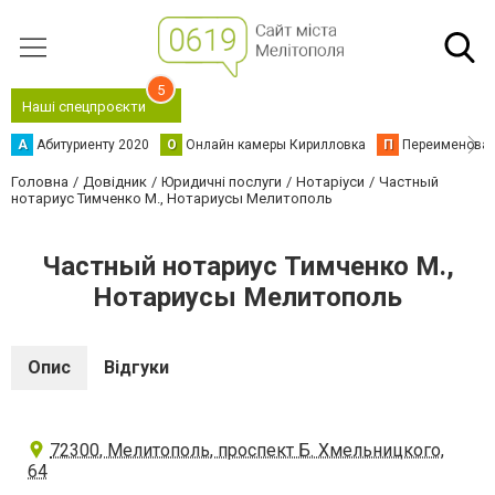
5
Наші спецпроєкти
А
Абитуриенту 2020
О
Онлайн камеры Кирилловка
П
Переименова
Головна
Довідник
Юридичні послуги
Нотаріуси
Частный
нотариус Тимченко М., Нотариусы Мелитополь
Частный нотариус Тимченко М.,
Нотариусы Мелитополь
Опис
Відгуки
72300, Мелитополь, проспект Б. Хмельницкого,
64