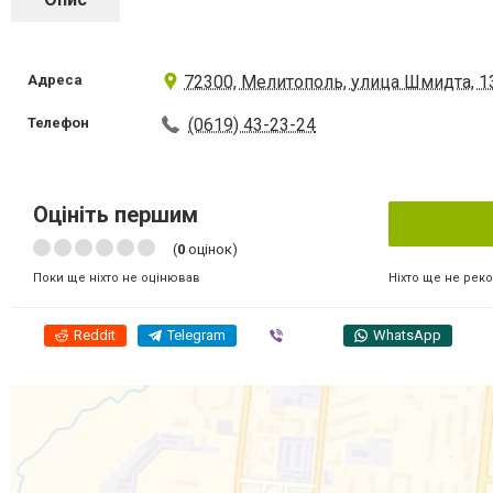
Адреса
72300, Мелитополь, улица Шмидта, 1
Телефон
(0619) 43-23-24
Оцініть першим
(
0
оцінок)
Ніхто ще не рек
Поки ще ніхто не оцінював
Reddit
Telegram
Viber
WhatsApp