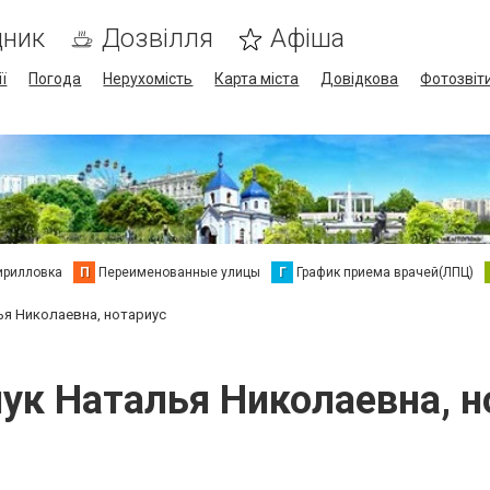
дник
Дозвілля
Афіша
ї
Погода
Нерухомість
Карта міста
Довідкова
Фотозвіт
ирилловка
П
Переименованные улицы
Г
График приема врачей(ЛПЦ)
я Николаевна, нотариус
ук Наталья Николаевна, н