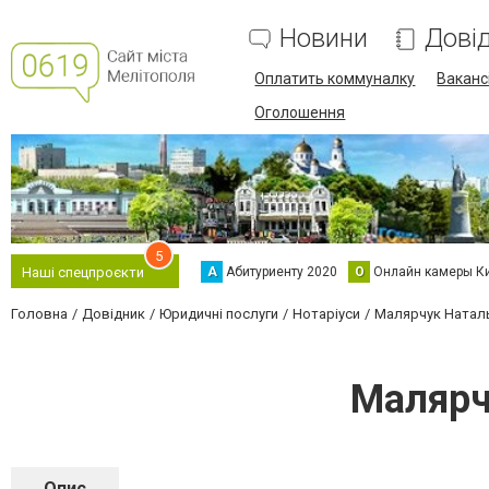
Новини
Дові
Оплатить коммуналку
Вакансі
Оголошення
5
А
Абитуриенту 2020
О
Онлайн камеры К
Наші спецпроєкти
Головна
Довідник
Юридичні послуги
Нотаріуси
Малярчук Наталь
Малярч
Опис