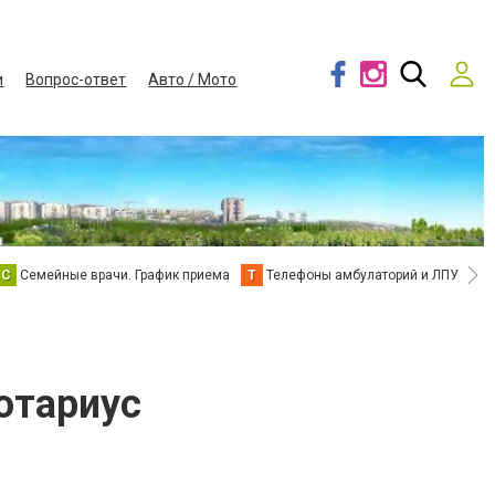
и
Вопрос-ответ
Авто / Мото
С
Семейные врачи. График приема
Т
Телефоны амбулаторий и ЛПУ
В
отариус